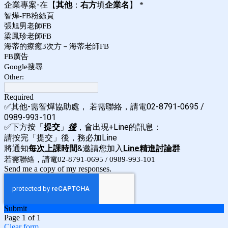
企業專案-在【
其他
：
右方
填
企業名
】
*
智燁-FB粉絲頁
張旭男老師FB
梁鳳珍老師FB
海蒂的療癒3次方－海蒂老師FB
FB廣告
Google搜尋
Other:
Required
✅
其他-需智燁協助處，
若需聯絡，請電02-8791-0695 /
0989-993-101
✅
下方按「
提交
」
後
，會出現+Line的訊息：
請按完「提交」後，務必加Line
將通知
每次上課時間
&邀請您加入
Line精進討論群
若需聯絡，請電02-8791-0695 / 0989-993-101
Send me a copy of my responses.
Submit
Page 1 of 1
Clear form