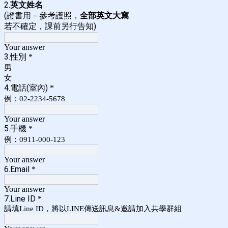
2.
英文姓名
(證書用－參考護照，
全部英文大寫
若不確定，課前另行告知)
Your answer
3.性別
*
男
女
4.電話(室內)
*
例：02-2234-5678
Your answer
5.手機
*
例：0911-000-123
Your answer
6.Email
*
Your answer
7.Line ID
*
請填Line ID，將以LINE傳送訊息&邀請加入共學群組