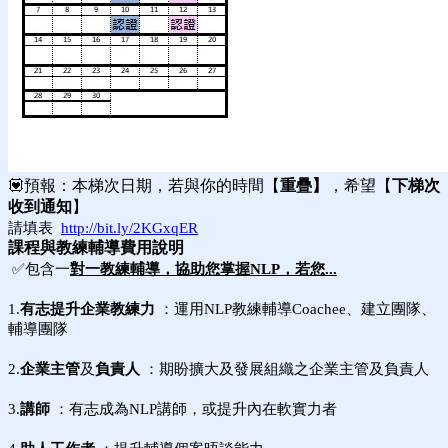
💟預報：本梯次日期，若與你的時間【
重疊】
，希望【
下梯次
收到通知
】
請填表
http://bit.ly/2KGxqER
課程與教練輔導費用說明
✅包含一
對一教練輔導，協助您掌握NLP，若您...
1.
有志提升企業教練力
：運用NLP教練輔導Coachee、
建立團隊、
輔導團隊
2.
企業主管
及
負責人
：期盼擴大及發展組織之企業主管及負責人
3.
講師
：有志成為NLP講師，或提升內在軟實力者