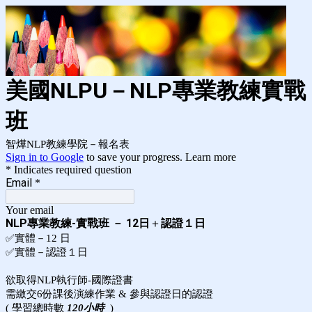
美國NLPU－NLP專業教練實戰
班
智燁NLP教練學院－報名表
Sign in to Google
to save your progress.
Learn more
* Indicates required question
Email
*
Your email
NLP專業教練-實戰班 － 12日
＋
認證１日
✅實體－12 日
✅實體－認證１日
欲取得NLP執行師-國際證書
需繳交6份課後演練作業 & 參與認證日的認證
( 學習總時數
120小時
)