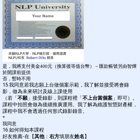
是，我將支付美金400元（換算後等值台幣）－匯款帳號另由智燁
於開課前提供
否，暫時不用
15.我同意若我志願上台做個案示範，我了解並接受將會錄
影，做為未來研討及線上課使用
（若「
不願
」接受錄影，則課程裡「
不上台當個案
」即可）。
課程中拍照會做為後續推廣運用。我了解為維護智慧財產權，
課程中我不會透過任何形式錄影錄音。
*
我同意
16.如何得知本課程
好友推薦-在【
其他
：
右方
填朋友
姓名
】