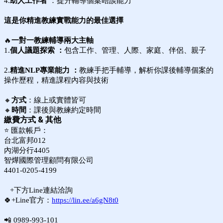
4.
助人工作者
：提升輔導個案晤談能力
這是你精進教練實戰能力的最佳選擇
🔥
一對一教練輔導兩大主軸
1.
個人
議題探索
：
包含
工作、管理、人際、家庭、伴侶、親子
2.
精進NLP專業能力 ：
教練手把手輔導，解析你課後輔導個案的
操作歷程，精進課程內容與技術
🔸
方式
：線上或實體皆可
🔸
時間
：課後與教練約定時間
繳費方式 & 其他
⭐
匯款帳戶：
台北富邦012
內湖分行4405
智燁國際管理顧問有限公司
4401-0205-4199
+下方Line連結洽詢
🍀+Line官方：
https://lin.ee/a6gN8t0
📲 0989-993-101