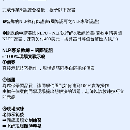
完成作業&認證合格後，授予以下證書
❶智燁的NLP執行師證書(國際認可之NLP專業認證)
❷開課前申請美國NLPU－NLP執行師&教練證書(若欲申請美國
NLPU證書，課前另付400美元－換算當日等值台幣匯入帳戶)
NLP專業教練－國際認證
✅
𝟭𝟬𝟬%現場實戰示範
①個案
直接示範技巧操作 ，現場邀請同學自願擔任個案
②議題
為確保學習品質，讓同學們看到如何達到100%實際操作
由擔任個案的同學現場提出想解決的議題，老師以該教練技巧立
即示範
③現場演練
老師示範後
⮕同學現場
立刻練習
⮕老師現場
隨時釋疑