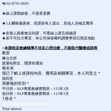
📲 02-8791-0695
★線上課開啟後，不接受退費
★3人團報優惠者，若課前有人退出，其他人須補足費用
★若個人因素無法到課，可看線上課完成補課
★若不可抗力事宜，本公司保留
權利
調整學習日期及地點
⭐
本
課程及教練輔導不涉及心理治療，不能取代醫療或諮商
教室
💟台北班
捷運站附近，開課前通知
報名表
我已了解上述課程內容、費用及相關事宜，本人同意之
*
我同意
我要報的班別
*
平日班－NLP專業教練實戰班－115年3月
假日班－NLP專業教練實戰班－115年3月
1.姓名
*
Your answer