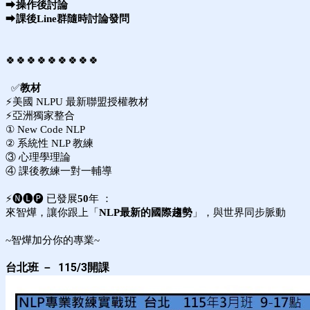
⮕
操作後討論
⮕
課後Line群隨時討論發問
🍀🍀🍀🍀🍀🍀🍀🍀🍀
✅
教材
⚡美國 NLPU 最新聯盟授權教材
⚡亞洲獨家整合
① New Code NLP
② 系統性 NLP 教練
③
心理學理論
④ 課後教練一對一輔導
⚡🅝🅛🅟 已發展
50
年 ：
來智燁，讓你跟上「
NLP最新的國際趨勢
」，與世界同步脈動
~智燁加分你的專業~
台北班
－
115/3開課