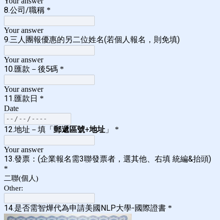
Your answer
8.公司/職稱
*
Your answer
9.三人團報優惠的另二位姓名(若個人報名，則免填)
Your answer
10.匯款－後5碼
*
Your answer
11.匯款日
*
Date
12.地址－填「
郵遞區號
+
地址
」
*
Your answer
13.發票：(企業報名需3聯發票者，選其他、右填 統編&抬頭)
*
二聯(個人)
Other:
14.是否需智燁代為申請美國NLP大學-國際證書
*