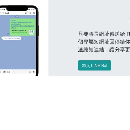
只要將長網址傳送給 Reu
個專屬短網址回傳給你
速縮短連結，讓分享
加入 LINE Bot
常見問題 FAQ