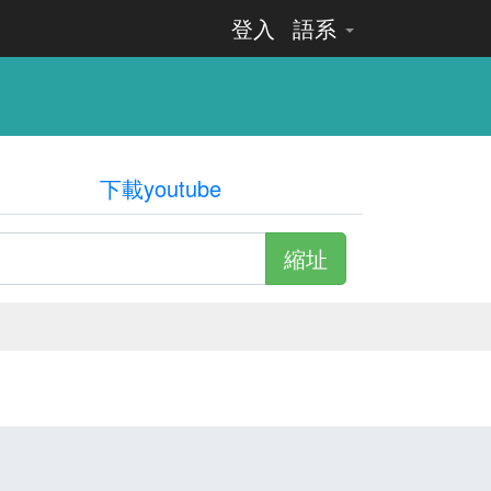
登入
語系
下載youtube
縮址