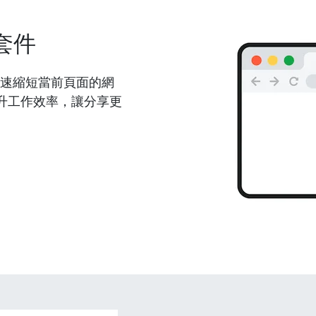
套件
能夠快速縮短當前頁面的網
升工作效率，讓分享更