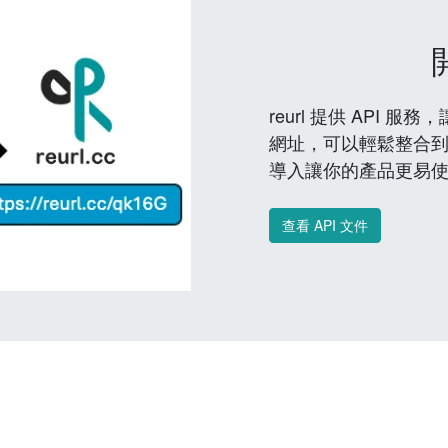
reurl 提供 API
網址，可以輕鬆整合
導入讓你的產品更易
查看 API 文件