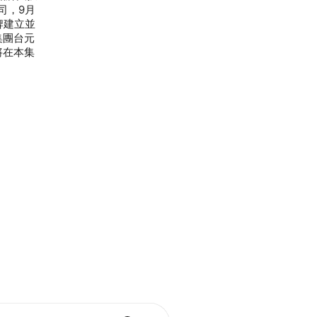
司，9月
牌建立並
集團台元
將在本集