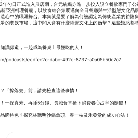
23年勺日正式進入展店期，台元紡織亦進一步投入設立餐飲專門子公
光新亞洲料理餐廳，以飲食結合策展邁向全日餐廳與生活型態文化品
打造心中的職涯舞台。本集就是要了解為何被認定為傳統產業的裕隆
競爭的餐飲市場，這中間又會有什麼經營文化上的衝擊？這些疑惑都