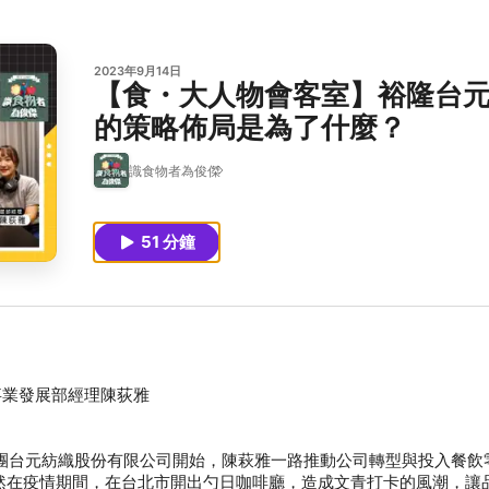
2023年9月14日
【食・大人物會客室】裕隆台元
的策略佈局是為了什麼？
識食物者為俊傑
51 分鐘
集團台元紡織股份有限公司開始，陳萩雅一路推動公司轉型與投入餐飲
居然在疫情期間，在台北市開出勺日咖啡廳，造成文青打卡的風潮，讓