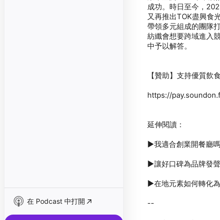
成功。時日至今，20
又再推出TOK盡興食
帶領多元組成的團隊
紡纖會想要跨域進入
在 Podcast 中打開
--