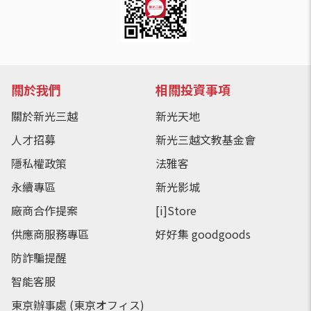
關於我們
相關投資事項
關於新光三越
新光天地
人才招募
新光三越文教基金會
隱私權政策
法雅客
永續專區
新光影城
廠商合作提案
[i]Store
供應商服務專區
好好集 goodgoods
防詐騙提醒
智能客服
東京辦事處 (東京オフィス)