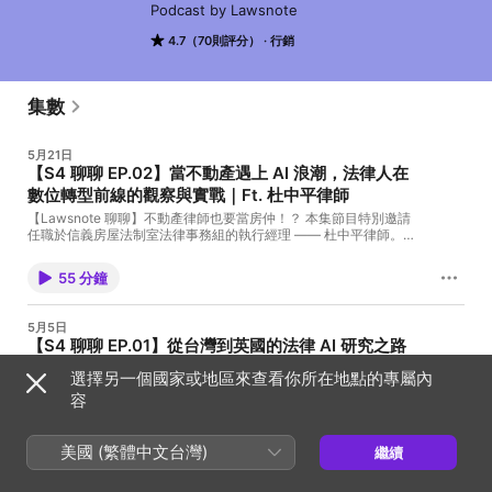
Podcast by Lawsnote
4.7（70則評分）
行銷
集數
5月21日
【S4 聊聊 EP.02】當不動產遇上 AI 浪潮，法律人在
數位轉型前線的觀察與實戰｜Ft. 杜中平律師
【Lawsnote 聊聊】不動產律師也要當房仲！？ 本集節目特別邀請
任職於信義房屋法制室法律事務組的執行經理 —— 杜中平律師。杜
律師擁有跨足企業軟體、法律事務所與房仲龍頭的多元背景，我們
將深入聊聊他從叡揚資訊法務轉戰至信義房屋法制核心的職涯歷
55 分鐘
程。本集除了帶您直擊不動產法律的真實樣貌，更將解密信義房屋
如何透過 DiNDON、AI 講房、Super Agent 及 Copilot 等科技實踐
數位轉型，並進一步探討在法規快速變動的洪流下，不動產法律人
5月5日
該如何迎向挑戰、開創新局。 🗣️ 本集聊聊內容： 💬 杜律師怎麼從
【S4 聊聊 EP.01】從台灣到英國的法律 AI 研究之路
資訊公司走上不動產法律這條路？ 💬 那段軟體業經歷對他後來工作
— 解構 Harvey、Legora 與 Legal AI Benchmark
方式與科技態度的影響 💬 不動產律師的日常工作究竟長什麼樣子？
選擇另一個國家或地區來查看你所在地點的專屬內
跟外界想像差多少？ 💬 信義房屋法制團隊的業務範疇與實際業務負
的真實樣貌｜Ft. Serene Chi
容
荷 💬 台灣不動產法律領域有哪些有趣的發展與議題？ 💬 法規變動
【Lawsnote 聊聊】首位從英國連線的法律 AI 研究員來了 ✨ 本集我
越來越密集，對不動產法務團隊是負擔還是機會？ 💬 信義房屋集團
們邀請了擁有跨國研究經歷，從台灣出發、走過荷蘭、目前任職於
的數位轉型：DiNDON、AI 講房、Super Agent、Copilot 全面導入
52 分鐘
英國 RAI Institute 擔任法律人工智慧研究員的特別來賓——Serene
💬 法律相關業務如何搭上這波轉型？運用了哪些科技工具與新做
美國 (繁體中文台灣)
繼續
Chi。Serene 的研究領域橫跨法律、環境、醫學與人工智慧，我們
法？ 💬 一個 AI 工具值不值得導入，法律人會如何思考與評估？ 💬
將聊聊她如何走上研究員的職涯道路，並從第一線視角分享國際法
給想走不動產法律領域的法律系學生的真心建議
2025/12/31
律圈擁抱 Legal AI 的真實樣貌、Harvey AI 與 Legora 為什麼備受