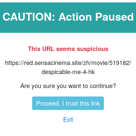
CAUTION: Action Paused
This URL seems suspicious
https://red.sensacinema.site/zh/movie/519182/
despicable-me-4-hk
Are you sure you want to continue?
Proceed, I trust this link
Exit