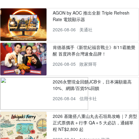
AGON by AOC 推出全新 Triple Refresh
Rate 電競顯示器
2026-08-06
美通社
肯德基攜手《新世紀福音戰士》8/11霸脆覺
醒 首度跨界台灣速食品牌！
2026-08-05
敗家輝哥
2026永豐現金回饋JCB卡，日本滿額最高
10%、網購/百貨5%回饋
2026-08-04
信用卡社
2026 基隆搭八重山丸去石垣島攻略｜7 房型
正式票價表＋行李 QA＋5 大必訪，通鋪單
程 NT$2,800 起