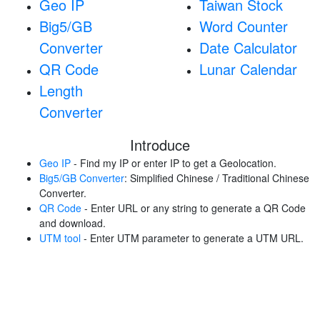
Geo IP
Taiwan Stock
Big5/GB
Word Counter
Converter
Date Calculator
QR Code
Lunar Calendar
Length
Converter
Introduce
Geo IP
- Find my IP or enter IP to get a Geolocation.
Big5/GB Converter
: Simplified Chinese / Traditional Chinese
Converter.
QR Code
- Enter URL or any string to generate a QR Code
and download.
UTM tool
- Enter UTM parameter to generate a UTM URL.