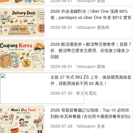
2026-08-01
1stcoupon 旅遊
2026 外送省錢對決｜Uber One 漲價 66%
後，pandapro vs Uber One 年差 $912 實算
2026-08-01
1stcoupon 優惠碼
2026 酷澎優惠券＋酷澎幣完整教學｜首購 7
折、酷澎幣怎麼拿怎麼用、折抵會少賺多少
回饋
2026-08-01
1stcoupon 購物
全新 27 年式 MG ZS 上市，換裝曜黑風格套
件，搭配舊換新不用 60 萬元！
2026-07-30
車主充電站
2026 母親節餐廳訂位指南：Top 10 必吃吃
到飽/米其林餐廳 (含信用卡優惠與餐券折扣)
2026-07-29
1stcoupon 美食