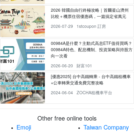
2026 韓國自由行終極攻略｜首爾釜山濟州
比較＋機票住宿優惠碼，一篇搞定省萬元
2026-07-29
1stcoupon 訂房
00984A是什麼？主動式高息ETF值得買嗎？
00984A特色、配息機制、投資策略與持股方
向一次看
2026-06-20
財富101
[優惠2025] 台中高鐵轉乘 - 台中高鐵租機車
+公車轉乘交通免費完整攻略
2024-06-04
ZOCHA租機車平台
Other free online tools
Emoji
Taiwan Company