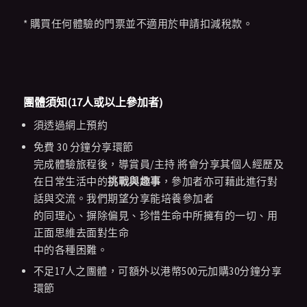
* 購買任何體驗的門票並不適用於申請扣減稅款。
團體須知(17人或以上參加者)
須透過網上預約
免費 30 分鐘分享環節
完成體驗旅程後，導賞員/主持 將會分享其個人經歷及
在日常生活中的
挑戰與趣事
，參加者亦可藉此進行對
話與交流。我們期望分享能培養參加者
的同理心、摒除偏見、珍惜生命中所擁有的一切、用
正面思維去面對生命
中的各種困難。
不足
17
人之團體，可額外以港幣
500
元加購
30
分鐘分享
環節