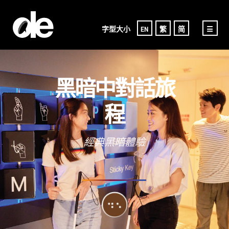
字型大小
EN
繁
简
☰
黑暗中對話旅
程
經典黑暗體驗