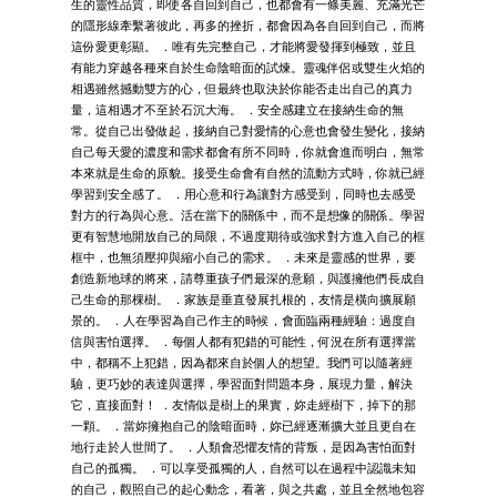
生的靈性品質，即使各自回到自己，也都會有一條美麗、充滿光芒
的隱形線牽繫著彼此，再多的挫折，都會因為各自回到自己，而將
這份愛更彰顯。 ．唯有先完整自己，才能將愛發揮到極致，並且
有能力穿越各種來自於生命陰暗面的試煉。靈魂伴侶或雙生火焰的
相遇雖然撼動雙方的心，但最終也取決於你能否走出自己的真力
量，這相遇才不至於石沉大海。 ．安全感建立在接納生命的無
常。從自己出發做起，接納自己對愛情的心意也會發生變化，接納
自己每天愛的濃度和需求都會有所不同時，你就會進而明白，無常
本來就是生命的原貌。接受生命會有自然的流動方式時，你就已經
學習到安全感了。 ．用心意和行為讓對方感受到，同時也去感受
對方的行為與心意。活在當下的關係中，而不是想像的關係。學習
更有智慧地開放自己的局限，不過度期待或強求對方進入自己的框
框中，也無須壓抑與縮小自己的需求。 ．未來是靈感的世界，要
創造新地球的將來，請尊重孩子們最深的意願，與護擁他們長成自
己生命的那棵樹。 ．家族是垂直發展扎根的，友情是橫向擴展願
景的。 ．人在學習為自己作主的時候，會面臨兩種經驗：過度自
信與害怕選擇。 ．每個人都有犯錯的可能性，何況在所有選擇當
中，都稱不上犯錯，因為都來自於個人的想望。我們可以隨著經
驗，更巧妙的表達與選擇，學習面對問題本身，展現力量，解決
它，直接面對！ ．友情似是樹上的果實，妳走經樹下，掉下的那
一顆。 ．當妳擁抱自己的陰暗面時，妳已經逐漸擴大並且更自在
地行走於人世間了。 ．人類會恐懼友情的背叛，是因為害怕面對
自己的孤獨。 ．可以享受孤獨的人，自然可以在過程中認識未知
的自己，觀照自己的起心動念，看著，與之共處，並且全然地包容