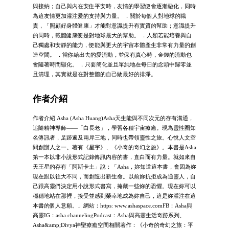
與接納；自己與內在安住平安時，友情的學習便會逐漸融化，同時
為這友情更加灌注愛的支持與力量。 ．關於每個人對地球的職
責，「照顧好身體健康」才能對意識提升有實質的幫助；意識提升
的同時，載體健康便是對地球最大的幫助。 ．人類若能培養與自
己獨處和安靜的能力，便能與更大的宇宙本體產生非常有力量的創
造空間。 ．當你給出去的愛流動，並保有真心時，金錢的流動也
會隨著時間顯化。 ．只要簡化並且單純地在每日的念頭中歸零並
且清理，其實就是在對整體的自己做最好的排淨。
作者介紹
作者介紹 Asha (Asha Huang)Asha天生能與不同次元的存有溝通，
追隨精神導師——「白長老」，學習各種宇宙療癒。現為靈性圈知
名傳訊者，足跡遍及兩岸三地，同時也帶領靈性之旅。心悅人文空
間創辦人之一。著有《星宇》、《小奇的奇幻之旅》。本書是Asha
第一本以非小說形式記錄傳訊內容的書，直白而有力量。就如來自
天王星的存有「阿斯卡土」說：「Asha，妳知道這本書，會因為妳
現在跟以往大不同，而創造出新生命。以前妳抗拒成為通靈人，自
己跟高靈們決定用小說形式書寫，掩藏一些妳的恐懼。現在妳可以
穩穩地站在那裡，接受並感到榮幸地成為妳自己，這是妳灌注在這
本書的個人意願。」網站：https: www.ashaspace.comFB：Asha與
高靈IG：asha.channelingPodcast：Asha與高靈生活奇跡系列、
Asha&amp;Divya神聖療癒空間相關著作：《小奇的奇幻之旅：平