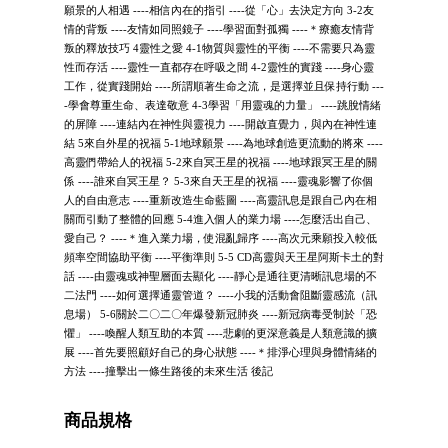
願景的人相遇 ----相信內在的指引 ----從「心」去決定方向 3-2友
情的背叛 ----友情如同照鏡子 ----學習面對孤獨 ----＊療癒友情背
叛的釋放技巧 4靈性之愛 4-1物質與靈性的平衡 ----不需要只為靈
性而存活 ----靈性一直都存在呼吸之間 4-2靈性的實踐 ----身心靈
工作，從實踐開始 ----所謂順著生命之流，是選擇並且保持行動 ---
-學會尊重生命、表達敬意 4-3學習「用靈魂的力量」 ----跳脫情緒
的屏障 ----連結內在神性與靈視力 ----開啟直覺力，與內在神性連
結 5來自外星的祝福 5-1地球願景 ----為地球創造更流動的將來 ----
高靈們帶給人的祝福 5-2來自冥王星的祝福 ----地球跟冥王星的關
係 ----誰來自冥王星？ 5-3來自天王星的祝福 ----靈魂影響了你個
人的自由意志 ----重新改造生命藍圖 ----高靈訊息是跟自己內在相
關而引動了整體的回應 5-4進入個人的業力場 ----怎麼活出自己、
愛自己？ ----＊進入業力場，使混亂歸序 ----高次元乘願投入較低
頻率空間協助平衡 ----平衡準則 5-5 CD高靈與天王星阿斯卡土的對
話 ----由靈魂或神聖層面去顯化 ----靜心是通往更清晰訊息場的不
二法門 ----如何選擇通靈管道？ ----小我的活動會阻斷靈感流（訊
息場） 5-6關於二〇二〇年爆發新冠肺炎 ----新冠病毒受制於「恐
懼」 ----喚醒人類互助的本質 ----悲劇的更深意義是人類意識的擴
展 ----首先要照顧好自己的身心狀態 ----＊排淨心理與身體情緒的
方法 ----撞擊出一條生路後的未來生活 後記
商品規格