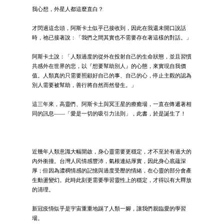
我心想，外星人都這麼直白？
才閃過這念頭，阿斯卡土似乎已接收到，因此在我還未開口說話
時，祂已接著說：「我們之間其實也不需要存在著這樣的對話。」
阿斯卡土說：「人類過度的從外在投射自己的生命狀態，並且習慣
共感外在世界的悲，以『想要幫助別人』的心態，來實現自我價
值。人類真的只需要照顧好自己的事、自己的心，停止主觀的認為
別人需要被幫助，善行將自然而然發生。」
這三年來，高靈們、阿斯卡土與冥王星的療癒場，一直在傳遞著相
同的訊息——「愛是一切的吸引力法則」，此書，於是誕生了！
近幾年人類意識大幅開啟，身心靈需要更穩定，才不至於有過大的
內外衝撞。台灣人民情感豐沛，氣根連結厚實，因此身心底蘊深
厚；但因為濃稠情感的記憶與過度受壓的情緒，在心靈的部分會產
生動盪變幻。此時此刻更需要學習靈性上的穩定，才得以有大釋放
的清理。
新冠疫情似乎是宇宙重重地踢了人類一腳，讓我們親臨愛的學習
場。