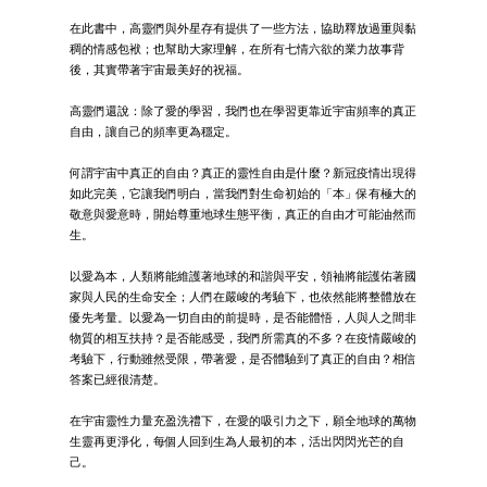
在此書中，高靈們與外星存有提供了一些方法，協助釋放過重與黏
稠的情感包袱；也幫助大家理解，在所有七情六欲的業力故事背
後，其實帶著宇宙最美好的祝福。
高靈們還說：除了愛的學習，我們也在學習更靠近宇宙頻率的真正
自由，讓自己的頻率更為穩定。
何謂宇宙中真正的自由？真正的靈性自由是什麼？新冠疫情出現得
如此完美，它讓我們明白，當我們對生命初始的「本」保有極大的
敬意與愛意時，開始尊重地球生態平衡，真正的自由才可能油然而
生。
以愛為本，人類將能維護著地球的和諧與平安，領袖將能護佑著國
家與人民的生命安全；人們在嚴峻的考驗下，也依然能將整體放在
優先考量。以愛為一切自由的前提時，是否能體悟，人與人之間非
物質的相互扶持？是否能感受，我們所需真的不多？在疫情嚴峻的
考驗下，行動雖然受限，帶著愛，是否體驗到了真正的自由？相信
答案已經很清楚。
在宇宙靈性力量充盈洗禮下，在愛的吸引力之下，願全地球的萬物
生靈再更淨化，每個人回到生為人最初的本，活出閃閃光芒的自
己。