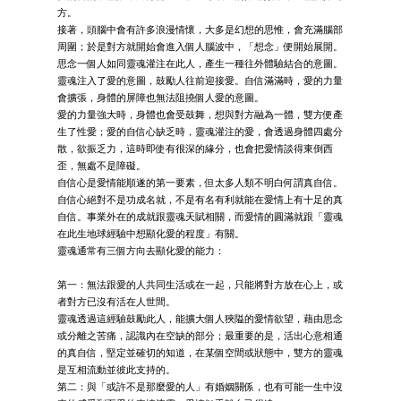
方。
接著，頭腦中會有許多浪漫情懷，大多是幻想的思惟，會充滿腦部
周圍；於是對方就開始會進入個人腦波中，「想念」便開始展開。
思念一個人如同靈魂灌注在此人，產生一種往外體驗結合的意圖。
靈魂注入了愛的意圖，鼓勵人往前迎接愛。自信滿滿時，愛的力量
會擴張，身體的屏障也無法阻撓個人愛的意圖。
愛的力量強大時，身體也會受鼓舞，想與對方融為一體，雙方便產
生了性愛；愛的自信心缺乏時，靈魂灌注的愛，會透過身體四處分
散，欲振乏力，這時即使有很深的緣分，也會把愛情談得東倒西
歪，無處不是障礙。
自信心是愛情能順遂的第一要素，但太多人類不明白何謂真自信。
自信心絕對不是功成名就，不是有名有利就能在愛情上有十足的真
自信。事業外在的成就跟靈魂天賦相關，而愛情的圓滿就跟「靈魂
在此生地球經驗中想顯化愛的程度」有關。
靈魂通常有三個方向去顯化愛的能力：
第一：無法跟愛的人共同生活或在一起，只能將對方放在心上，或
者對方已沒有活在人世間。
靈魂透過這經驗鼓勵此人，能擴大個人狹隘的愛情欲望，藉由思念
或分離之苦痛，認識內在空缺的部分；最重要的是，活出心意相通
的真自信，堅定並確切的知道，在某個空間或狀態中，雙方的靈魂
是互相流動並彼此支持的。
第二：與「或許不是那麼愛的人」有婚姻關係，也有可能一生中沒