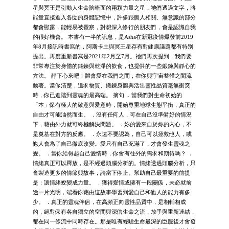
星與冥王是引動人生命陰暗面的兩顆力量之星，祂們透過文字，將
能量直接進入各位的身體記憶中，許多跟個人相關、無意識的部分
都會顯露，能輕易被覺察，對想深入修行的朋友們，會是認識自我
的很好機會。 本書有一半的訊息，是Asha在新冠疫情爆發前2019
年8月接訊時書寫的，阿斯卡土與冥王星存有對健康議題都有特別
提出。再度重新書寫是2021年2月至7月。祂們再次提到，我們要
非常專注於身體的鍛鍊與乾淨的飲食，也提供的一些鍛鍊與靜心的
方法。 靜下心來吧！體會愛在我們之間，在你與宇宙整體之間流
動著。當你清楚，追求物質、鍛鍊身體與活出靈性品質毫無衝突
時，你已進階到靈魂的最高端。 摘句 ．當我們對生命初始的
「本」保有極大的敬意與愛意時，開始尊重地球生態平衡，真正的
自由才可能油然而生。 ．沒有任何人，可在自己沒準備好的情況
下，藉由外力就可終極解決問題。 ．妳的愛來自於妳的內心，不
是奠基在對方的反應。 ．永遠不要認為，自己可以拯救他人，或
他人會為了自己徹底改變。愛只有自己充滿了，才會發生靈魂之
愛。 ．當你給得起自己愛情時，你會有往外的需求和期待嗎？ ．
情緒真正可以釋放，是不經過頭腦分析的。情緒透過頭腦分析，只
會製造更多的情節與故事，請當下停止。幫助自己最重要的前提
是：讓情緒蛻變成力量。 ．獲得愛情或擁有一段關係，未必就前
途一片光明，端看你藉由這故事學習到愛自己和他人的能力有多
少。 ．真正的靈魂伴侶，在高頻正向靈性品質中，是相輔相成
的，絕對保有各自獨立的空間與深信生命之流，放手與重新連結，
都在同一條流中同時存在。那是唯有經驗生命最深的臣服後才會發