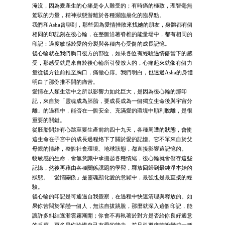
淹沒，因為愛產生的心痛是令人難受的；有時痛的極致，理智毫無
駕馭的力量，精神狀態游離於各種瀕臨崩化的臨界點。
我們和Asha曾聊到，那些因為愛情挫敗來找她的朋友，身體都有個
相同的印記刻在後心輪，在整個沿著脊椎的能量場中，都有相同的
印記：過度敏感於愛的分裂與各種內心受傷的成長記憶。
後心輪就在我們胸口後方的部位，如果各位有經驗過情傷當下的感
受，那感受就是來自於後心輪所引發放大的，心痛起來就像有個力
量從後方往前推至胸口，痛徹心扉。我們明白，也透過Asha的身體
明白了那份推不開的痛苦。
愛情在人類生活中之所以影響力如此巨大，是因為後心輪的那印
記，來自於「靈魂成為胚胎，要成長成為一個獨立生命後與宇宙分
離」的過程中，能否在一個安全、充滿愛的環境中順利脫離，是很
重要的關鍵。
從胚胎開始有心跳至要生產前約四十九天，各種周遭的狀態，會使
這生命在子宮中的成長過程烙下了關於愛的記憶。它不單來自於父
母親的情緒，整個社會環境、地球狀態，都直接影響這記憶的。
較敏感的生命，會無意識中承擔起各種情緒，後心輪就會儲存這些
記憶，然後再藉由各種關係課題的學習，釋放回歸到最純淨本始的
狀態。「愛情關係」是靈魂顯化愛的意願中，最強也是最直接的經
驗。
後心輪的印記是可通過自我覺察，在過程中快速清理與釋放的。如
果你苦悶於單戀一個人，無法自拔跳脫，那麼就深入這個印記，能
讓許多糾結逐漸雲霧漸開；你會不再執著於對方是否給你良好適意
的反應，更多是你珍惜自己有愛的能力，並且引導痛苦蛻變成一種