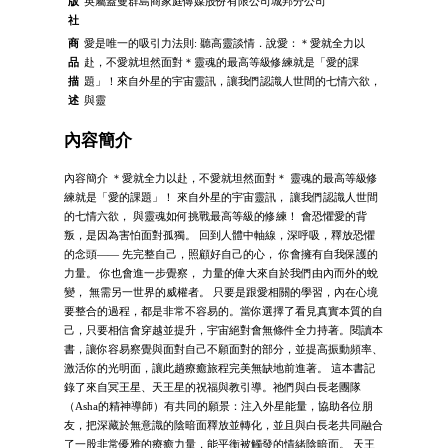
版
英屬蓋曼群島商家庭傳媒股份有限公司城邦分公司
社
商
愛是唯一的吸引力法則: 聽高靈談情．說愛：＊愛就全力以
品
赴，不愛就坦然面對＊靈魂的最高等級修練就是「愛的課
描
題」！來自外星的宇宙靈訊，讓我們認識人世間的七情六欲，
述
與靈
內容簡介
內容簡介 ＊愛就全力以赴，不愛就坦然面對＊ 靈魂的最高等級修
練就是「愛的課題」！ 來自外星的宇宙靈訊， 讓我們認識人世間
的七情六欲， 與靈魂如何挑戰最高等級的修練！ 會恐懼愛的背
叛，是因為害怕面對孤獨。 回到人體中軸線，深呼吸，釋放恐懼
的念頭—— 先完整自己，照顧好自己的心， 你會擁有自我保護的
力量。 你也會進一步覺察， 力量的偉大來自於我們由內而外的蛻
變， 無需另一世界的威權者。 只要是跟愛相關的學習，內在心境
要整合的過程，都是非常不容易的。當你選擇了看見真實本質的自
己，只要相信會穿越並提升，宇宙絕對會無條件全力持著。閱讀本
書，讓你容易察覺與面對自己不願面對的部分，並提高振動頻率、
激活你的光明面，讓此趟療癒旅程完美無缺地前進著。 這本書記
錄了來自冥王星、天王星的祝福與教引導。祂們與白長老團隊
（Asha的精神導師）有共同的願景：注入外星能量，協助各位朋
友，把深藏於無意識的陰暗面釋放並轉化，並且與白長老共同融合
了一股非常優雅的療癒力量，能平衡被觸發的情緒陰暗面。 天王