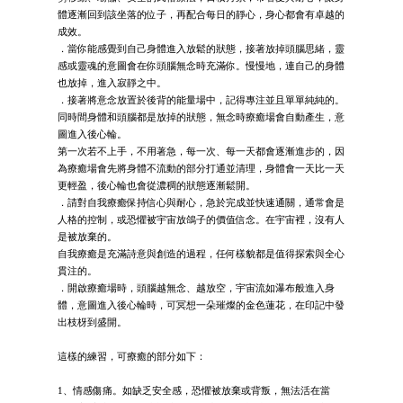
體逐漸回到該坐落的位子，再配合每日的靜心，身心都會有卓越的
成效。
．當你能感覺到自己身體進入放鬆的狀態，接著放掉頭腦思緒，靈
感或靈魂的意圖會在你頭腦無念時充滿你。慢慢地，連自己的身體
也放掉，進入寂靜之中。
．接著將意念放置於後背的能量場中，記得專注並且單單純純的。
同時間身體和頭腦都是放掉的狀態，無念時療癒場會自動產生，意
圖進入後心輪。
第一次若不上手，不用著急，每一次、每一天都會逐漸進步的，因
為療癒場會先將身體不流動的部分打通並清理，身體會一天比一天
更輕盈，後心輪也會從濃稠的狀態逐漸鬆開。
．請對自我療癒保持信心與耐心，急於完成並快速通關，通常會是
人格的控制，或恐懼被宇宙放鴿子的價值信念。在宇宙裡，沒有人
是被放棄的。
自我療癒是充滿詩意與創造的過程，任何樣貌都是值得探索與全心
貫注的。
．開啟療癒場時，頭腦越無念、越放空，宇宙流如瀑布般進入身
體，意圖進入後心輪時，可冥想一朵璀燦的金色蓮花，在印記中發
出枝枒到盛開。
這樣的練習，可療癒的部分如下：
1、情感傷痛。如缺乏安全感，恐懼被放棄或背叛，無法活在當