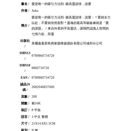
書名 /
愛是唯一的吸引力法則: 聽高靈談情．說愛
作者 /
Asha
愛是唯一的吸引力法則: 聽高靈談情．說愛：＊愛就全力
以赴，不愛就坦然面對＊靈魂的最高等級修練就是「愛
簡介 /
的課題」！來自外星的宇宙靈訊，讓我們認識人世間的
七情六欲，與靈
出版社
英屬蓋曼群島商家庭傳媒股份有限公司城邦分公司
/
ISBN13
9789860734720
/
ISBN10
9860734720
/
EAN /
9789860734720
誠品26
2682046837000
碼 /
頁數 /
208
開數 /
菊16K
裝訂 /
P:平裝
語言 /
1:中文 繁體
尺寸 /
21X14.8X1.5CM
級別 /
N:無