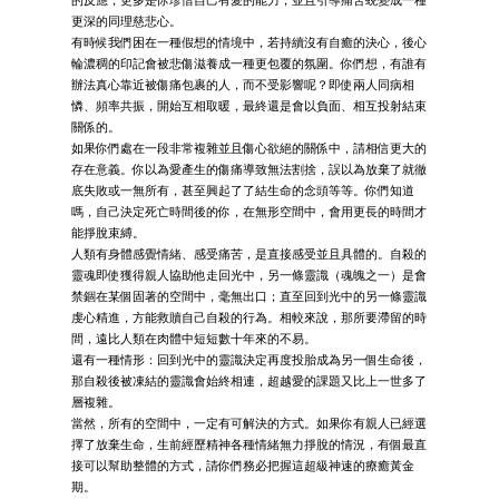
更深的同理慈悲心。
有時候我們困在一種假想的情境中，若持續沒有自癒的決心，後心
輪濃稠的印記會被悲傷滋養成一種更包覆的氛圍。你們想，有誰有
辦法真心靠近被傷痛包裹的人，而不受影響呢？即使兩人同病相
憐、頻率共振，開始互相取暖，最終還是會以負面、相互投射結束
關係的。
如果你們處在一段非常複雜並且傷心欲絕的關係中，請相信更大的
存在意義。你以為愛產生的傷痛導致無法割捨，誤以為放棄了就徹
底失敗或一無所有，甚至興起了了結生命的念頭等等。你們知道
嗎，自己決定死亡時間後的你，在無形空間中，會用更長的時間才
能掙脫束縛。
人類有身體感覺情緒、感受痛苦，是直接感受並且具體的。自殺的
靈魂即使獲得親人協助他走回光中，另一條靈識（魂魄之一）是會
禁錮在某個固著的空間中，毫無出口；直至回到光中的另一條靈識
虔心精進，方能救贖自己自殺的行為。相較來說，那所要滯留的時
間，遠比人類在肉體中短短數十年來的不易。
還有一種情形：回到光中的靈識決定再度投胎成為另一個生命後，
那自殺後被凍結的靈識會始終相連，超越愛的課題又比上一世多了
層複雜。
當然，所有的空間中，一定有可解決的方式。如果你有親人已經選
擇了放棄生命，生前經歷精神各種情緒無力掙脫的情況，有個最直
接可以幫助整體的方式，請你們務必把握這超級神速的療癒黃金
期。