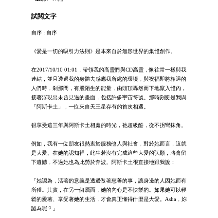
試閱文字
自序 : 自序
《愛是一切的吸引力法則》是本來自於無形世界的集體創作。
在2017/10/10 01:01，帶領我的高靈們與CD高靈，像往常一樣與我
連結，並且透過我的身體去感應我所處的環境，與祝福即將相遇的
人們時，剎那間，有股陌生的能量，由頭頂轟然而下地竄入體內，
接著浮現出未曾見過的畫面，包括許多宇宙符號。那時刻便是我與
「阿斯卡土」，一位來自天王星存有的首次相遇。
很享受這三年與阿斯卡土相處的時光，祂超級酷，從不拐彎抹角。
例如，我有一位朋友很熱衷於服務他人與社會，對於她而言，這就
是大愛。在她的認知裡，此生若沒有完成這些大愛的弘願，將會留
下遺憾，不過她也為此勞於奔波。阿斯卡土很直接地跟我說：
「她認為，活著的意義是透過做著慈善的事，讓身邊的人因她而有
所獲。其實，在另一個層面，她的內心是不快樂的。如果她可以輕
鬆的愛著、享受著她的生活，才會真正懂得什麼是大愛。Asha，妳
認為呢？」