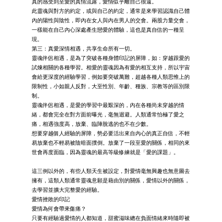
真的感受到至愛的真情流露，愛情似乎離自己很遠。
此靈魂與對方的約定，或與自己的約定，通常是來學習認識自己體
內的陽性與陰性，即內在女人與內在男人的交會。兩股力量交會，
一樣能在自己內心深處產生戀愛的體驗，這也是真自信的一種呈
現。
第三：真愛深情相遇，共享生命所有一切。
靈魂伴侶相遇，是為了突破各種身體印記的屏障，如：穿越跟愛的
試煉相關的各種學習。相愛的靈魂因為有愛的相互支持，所以宇宙
會給更深度的經驗學習，例如要突破萬難，超越各種人類思惟上的
限制性，小如親人反對，大至性別、年齡、種族、宗教等的區別限
制。
靈魂伴侶相遇，是愛的學習中最艱深的，內在各種尚未穿越的情
緒，都會完全在對方面前曝光，毫無迴避。人類通常怕極了愛之
痛，相遇強度高，放棄、臨陣脫逃的也不在少數。
想要穿越個人經驗的屏障，勢必要活出來自內心的真正自信，不輕
易放棄也不輕易被陰暗面撲倒。放棄了一段至愛的關係，相同的來
世會再度面臨，因為靈魂的最高等級修練就是「愛的課題」。
這三例以外的，有些人類天生被設定，對愛情毫無興趣也無意圖去
擁有，這類人類通常靈魂意願是藉由別的關係，愛情以外的關係，
去學習並擴大完整愛的經驗。
愛情挫敗的印記
愛情為何會帶來傷痛？
只要有經驗過愛情的人都知道，甜蜜滋味總在負面情緒來時隨即被