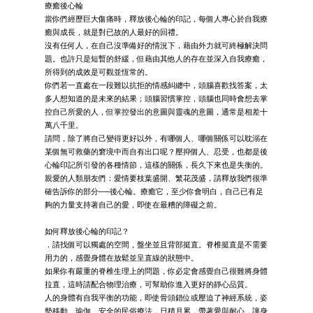
療癒後心輪
當你們經歷巨大傷痛時，釋放後心輪的印記，每個人專心於自我療
癒與成長，就是對已故的人最好的回禮。
沒有任何人，在自己沒準備好的情況下，藉由外力就可終極解決問
題。也許只是短暫的舒緩，但藉由其他人的存在並深入自我療癒，
所得到的成效是可觀並恆常的。
你們若一直處在一段難以抗拒的情感糾纏中，頭腦喜歡找答案，太
多人想知道的是未來的結果；頭腦習慣掌控，頭腦也同時會想去掌
控自己所愛的人，但掌控發出的意圖與靈魂的意圖，通常是相差十
萬八千里。
請問，除了將自己變得更好以外，有哪個人、哪個關係可以耽溺在
某個無可救藥的窘境中而自有出口呢？壓抑個人、忍受，也都是後
心輪印記所引發的各種情節，這樣的關係，長久下來也是失衡的。
親愛的人類朋友們：愛情要枝葉盛開、繁花茂盛，請釋放我們很準
確告訴你的部分──後心輪。療癒它，至少你會明白，自己已有足
夠的力量支持著自己的愛，即使在最糟的障礙之前。
如何釋放後心輪的印記？
．請找個可以獨處的空間，盤坐並且背部挺直。脊椎挺直是不需要
用力的，感覺身體在放鬆並呈直線的狀態中。
如果你有嚴重的脊椎生理上的問題，你必定會感覺自己很難將身體
拉直，這時請配合物理治療，可幫助你進入更好的靜心品質。
人的身體有自我平衡的功能，即使骨頭錯位或壓迫了神經系統，姿
勢移動、瑜伽、安全的民俗療法，日積月累，帶著愛與耐心，讓身