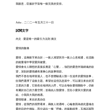
我願意，臣服於宇宙每一個完美的安排。
Asha．二〇二一年五月三十一日
試閱文字
內文 : 愛是唯一的吸引力法則 摘文
愛情的傷痛
愛情，這兩個字來自於：一個人渴望與另一個人心意相通，在流動
的能量場中學習愛與被愛。
愛情會令人聯想的直接反應是「心繫」，強烈的愛意伴隨銷魂的欲
望，深刻的愛情總有著揪心的故事情節。
我們不曾在地球當過人，也不曾體驗過人類一生追求的愛情故事，
但我們選擇了這個主題。希望在這些訊息當中，可以灌注來自於冥
王星的力量，它助長在地球的人們，可以在每份愛情關係中，仍保
有屬於自己的力量空間；並藉由人類愛情，茁壯小愛與大愛的連
結、小我與大我的相遇。
愛情順遂，來自於真自信
愛情，從我們的視野看來，兩個人初遇時，心輪會因為彼此靈魂在
愛的目的中相似，而分泌出一種「呼喚」的振動頻率，互相試探對