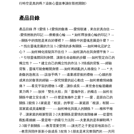
行時空是真的嗎？這個心靈故事讓你豁然開朗》
產品目錄
產品目錄 序 1愛情 1-1愛情的傷痛 ----愛情順遂，來自於真自信 ---
-愛情挫敗的印記 ----療癒後心輪 ----＊如何釋放後心輪的印記？ --
--關係中的憤怒是來自於哪裡？ ----關係中的靈魂意圖是什麼？ ---
-＊找出靈魂意圖的方法 1-2愛情的多角關係 ----如何轉化忌妒之
心？ ----如何轉化猜疑與不信任？ ----如何讓內在與身體平衡？ ---
-＊引領靈魂體回到身體、讓新生命啟動的步驟 ----如何堅定自己的
獨立性？ ----＊建立自己的獨立性的作法 1-3情感的背叛 ----經驗
背叛，靈魂可能會離開身體 ----如何將錯亂的人格復位？ ----＊大
創傷的急救法 ----該放手嗎？ ----遺棄感背後的禮物 ----心牆的形
成來自於傷害的經驗 ----探究情愛的起心動念 ----如何療癒情緒傷
痛？ ----看見宇宙的禮物 1-4愛，讓你成長 ----來世會在輪迴繼續
業力嗎？ ----放掉「雙生火焰」與「靈魂伴侶」的概念 ----如何在
關係中建立安全感？ ----什麼是無條件之愛？ ----愛，是跟自己的
關係 2親情 2-1家庭是「根源」的學習 ----家庭跟「根源」有關 ----
當家庭成員遠離愛⋯⋯ ----如何轉化與親人的關係？ ----種和平種
子，讓家庭的根脈堅固 2-2夫妻關係是愛情的進階修練 ----從靈性
觀點看婚姻 ----愛是唯一的吸引力法則 ----夫妻真的是和腳鞋嗎？
2-3親子新關係 ----教育需要空間 ----讓光芒之子更從容地當自己 --
--教育與陪伴新新小孩成長 3友情 3-1朋友是來完整我們的 ----共同