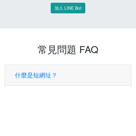
加入 LINE Bot
常見問題 FAQ
什麼是短網址？
短網址是一種將長網址轉換成簡短網址的服
務，讓您可以更方便地分享連結。
使用短網址有什麼好處？