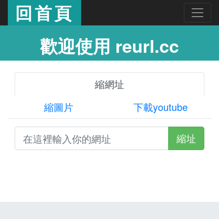
回首頁
歡迎使用 reurl.cc
縮網址
縮圖片
下載youtube
縮址