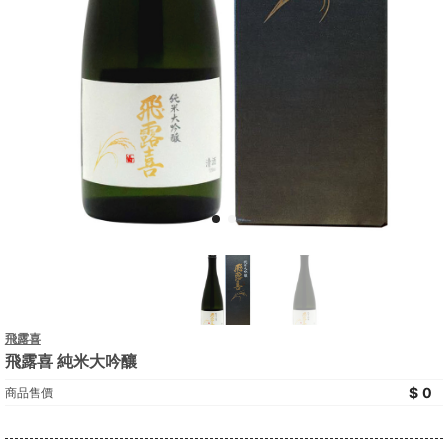
飛露喜
飛露喜 純米大吟釀
0
商品售價