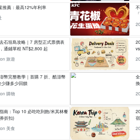
方案推薦：最高12%年利率
「
社
2
丸去石垣島攻略｜7 房型正式票價表
2
通鋪單程 NT$2,800 起
v
pon 旅遊
2
酷澎幣完整教學｜首購 7 折、酷澎幣
全
會少賺多少回饋
換
pon 購物
2
指南：Top 10 必吃吃到飽/米其林餐
2
券折扣)
pon 美食
2