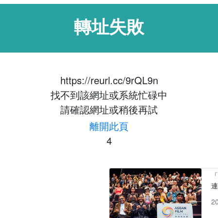
轉址失敗
https://reurl.cc/9rQL9n
找不到該網址或系統忙碌中
請確認網址或稍後再試
離開此頁
4
「
2