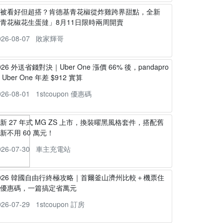
不被看好但超搭？肯德基青花椒從炸雞跨界甜點，全新
青花椒花生蛋撻」8月11日限時兩周開賣
026-08-07
敗家輝哥
026 外送省錢對決｜Uber One 漲價 66% 後，pandapro
s Uber One 年差 $912 實算
026-08-01
1stcoupon 優惠碼
新 27 年式 MG ZS 上市，換裝曜黑風格套件，搭配舊
新不用 60 萬元！
026-07-30
車主充電站
026 韓國自由行終極攻略｜首爾釜山濟州比較＋機票住
宿優惠碼，一篇搞定省萬元
026-07-29
1stcoupon 訂房