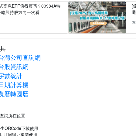
式高息ETF值得買嗎？00984A特
[
策略與持股方向一次看
1
2
具
台灣公司查詢網
台股資訊網
字數統計
日期計算機
農曆轉國曆
P查詢所在位置
生QRCode下載使用
生UTM網址複製使用