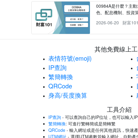
00984A是什麼？主動
色、配息機制、投資
2026-06-20
財富10
其他免費線上工
表情符號(emoji)
IP查詢
繁簡轉換
QRCode
身高/長度換算
工具介紹
IP查詢
- 可以查詢自己的IP位址，也可以輸入I
繁簡轉換
: 可進行繁轉簡或是簡轉繁
QRCode
- 輸入網址或是任何其他資訊，快速產
UTM網址
- 選擇UTM參數並輸入網址，自動產