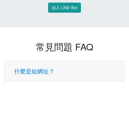
加入 LINE Bot
常見問題 FAQ
什麼是短網址？
短網址是一種將長網址轉換成簡短網址的服
務，讓您可以更方便地分享連結。
使用短網址有什麼好處？