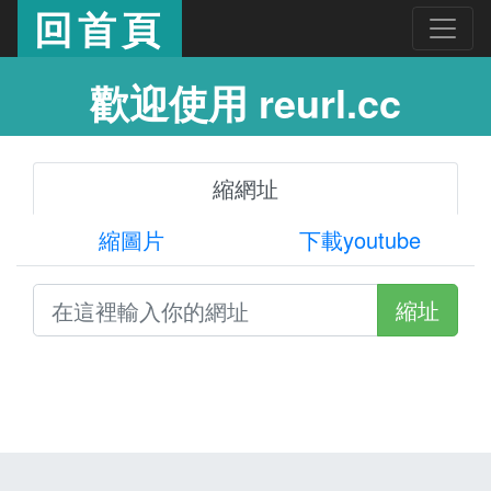
回首頁
歡迎使用 reurl.cc
縮網址
縮圖片
下載youtube
縮址