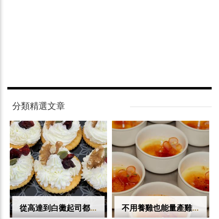
分類精選文章
從高達到白黴起司都能做！畜試所建立4大類起司技術 國產鮮乳加工再升級
不用養雞也能量產雞蛋蛋白！美國精準發酵蛋白2027年供應量將增5倍
香檬酸澀不好入口怎麼辦？高雄農改場研發高機能性