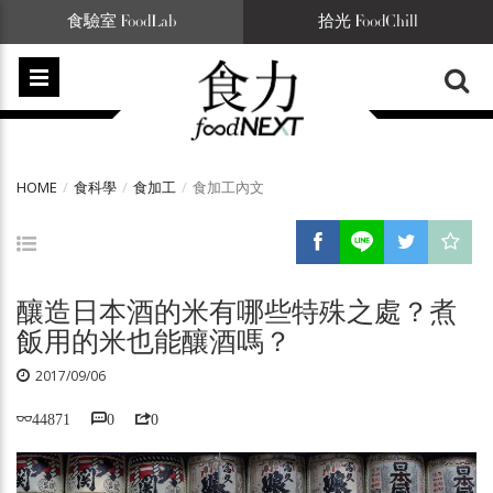
食驗室 FoodLab
拾光 FoodChill
HOME
食科學
食加工
食加工內文
釀造日本酒的米有哪些特殊之處？煮
飯用的米也能釀酒嗎？
2017/09/06
44871
0
0