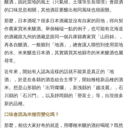
釀酒，因此當地的風土（只氣候、土壤等生長環境）會跟酒
的口味息息相關，其他酒莊要釀出相同風味也很困難。
那麼，日本酒呢？很多日本酒藏並沒有自家的田地，得向契
作農家買米來釀酒。舉個極端一點的例子，也可能有北海道
的酒藏跟九州的酒藏是跟同一個兵庫縣農家買「山田錦」，
再各自釀酒。一般聽到「地酒」，總會讓人聯想到使用當地
的水、米來釀造日本酒，其實購買其他縣市的米來釀酒也屬
尋常。
近年來，開始有人認為這樣的話就不能算是真正的「地
酒」，於是在各縣的酒造組合主導下，開始種植新品種的酒
米。想是山形縣的「出羽燦爛」，新洩縣的「越淡麗」，石
川縣的「石川門」，以及靜岡縣的「譽富士」等，出現很多
新的品種。
口味會因為米種而變化嗎？
那麼，相信大家好奇的就是，用哪種米釀的酒好喝呢？既然