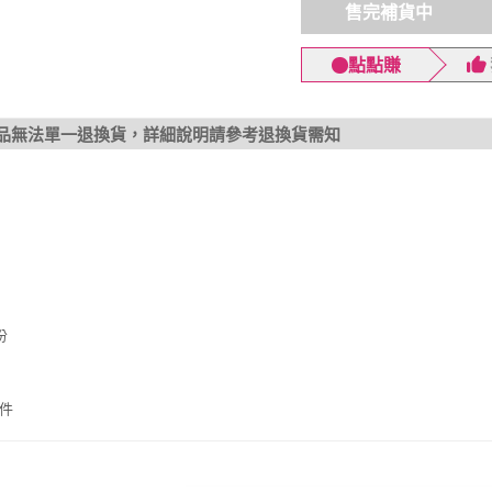
售完補貨中
點點賺
品無法單一退換貨，詳細說明請參考退換貨需知
份
件