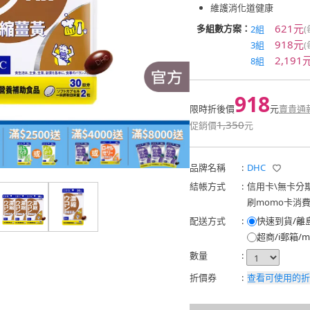
維護消化道健康
621元
多組數方案：
2組
918元
3組
2,191
8組
918
限時折後價
元
賣貴通
1,350
促銷價
元
品牌名稱
:
DHC
結帳方式
:
信用卡
\
無卡分
刷momo卡消
配送方式
:
快速到貨/離
超商/i郵箱/m
數量
:
折價券
:
查看可使用的折