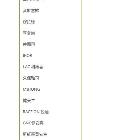
寶齡富錦
穆拉德
享食尚
赫而司
IKOR
LAC 利維喜
久保雅司
MIHONG
健美生
RACE ON 鋭速
GNC健安喜
新紅薑黃先生