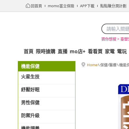
回首頁
momo富立保險
APP下載
點點賺分潤計劃
臺塑
猜你想搜 >
首頁
限時搶購
直播
mo店+
看看買
家電
電玩
Home
\
保健/醫療
\
機能
機能保健
火星生技
紓壓好眠
男性保健
防禦升級
機能調養