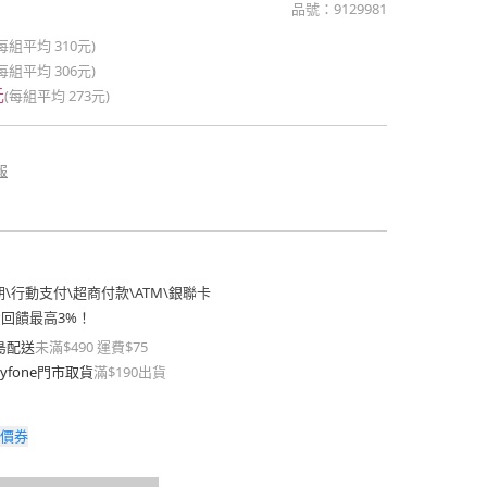
品號：
9129981
(每組平均
310元
)
(每組平均
306元
)
元
(每組平均
273元
)
報
期
\
行動支付
\
超商付款
\
ATM
\
銀聯卡
費回饋最高3%！
島配送
未滿$490 運費$75
yfone門市取貨
滿$190出貨
價券