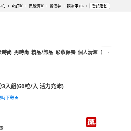
中心
查訂單
追蹤清單
折價券
購物車 (0)
登記活動
女時尚
男時尚
精品/飾品
彩妝保養
個人清潔
日用/紙品
母
3入組(60粒/入 活力充沛)
限時下殺★
素