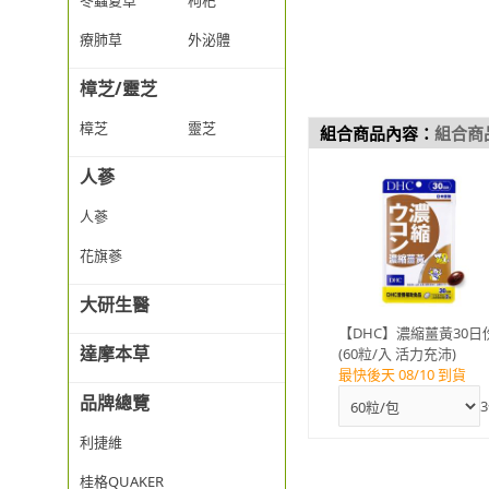
冬蟲夏草
枸杞
療肺草
外泌體
樟芝/靈芝
樟芝
靈芝
組合商品內容：
組合商
人蔘
人蔘
花旗蔘
大研生醫
【DHC】濃縮薑黃30日
達摩本草
(60粒/入 活力充沛)
最快後天 08/10 到貨
品牌總覽
3
利捷維
桂格QUAKER