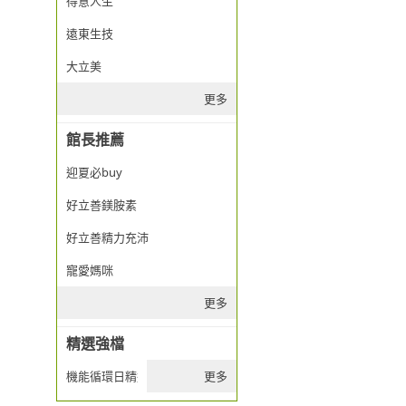
得意人生
遠東生技
大立美
更多
館長推薦
迎夏必buy
好立善鎂胺素
好立善精力充沛
寵愛媽咪
更多
精選強檔
機能循環日精選推薦
更多