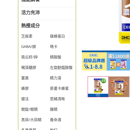
活力充沛
熱搜成分
芝麻素
雄蜂蛋白
GABA/鎂
瑪卡
南瓜籽/鋅
精胺酸
褐藻醣膠
左旋麩醯胺酸
薑黃
精力湯
蜂膠
麥蘆卡蜂蜜
健法
思緒清晰
蜆錠/蜆精
雞精
黑蒜/大蒜精
養命酒