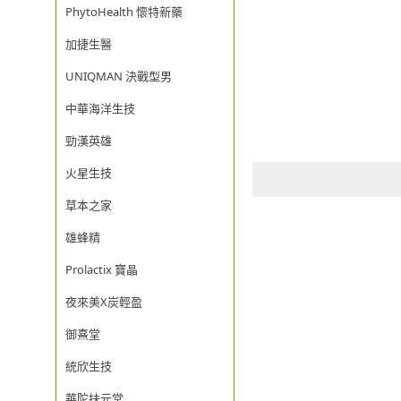
PhytoHealth 懷特新藥
加捷生醫
UNIQMAN 決戰型男
中華海洋生技
勁漢英雄
火星生技
草本之家
雄蜂精
Prolactix 寶晶
夜來美X炭輕盈
御熹堂
統欣生技
華陀扶元堂