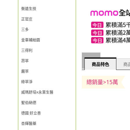
衡遠生技
正官庄
三多
金車補給園
三得利
昂萃
商品特色
商品
嚴萃
總銷量>15萬
綠萃淨
威瑪舒培x永業生醫
聖伯納德
德國 好立善
杏輝醫藥