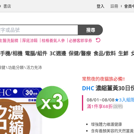
書店
登入
註冊
會員
搜尋
生醫洗髮精
厚底涼鞋
桂格養氣人參
必勝客即享券
手機/相機
電腦/組件
3C週邊
保健/醫療
食品/飲料
生鮮
保健
\
功能分類
\
活力充沛
常熬夜的夜貓族必備!!
DHC
濃縮薑黃30日份
08/01~08/08
★3入組
滿1件享68折
(說明)
增強體力維護健康
含有養顏美容的天然薑黃