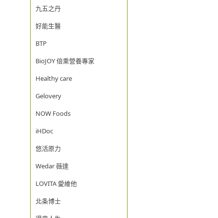
九五之丹
好能生醫
BTP
BioJOY 倍乘營養專家
Healthy care
Gelovery
NOW Foods
iHDoc
悠活原力
Wedar 薇達
LOVITA 愛維他
北条博士