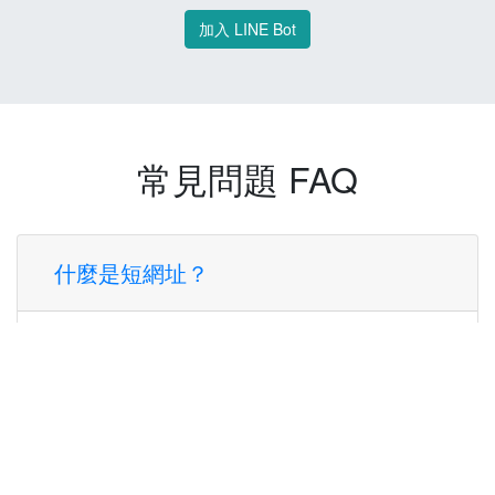
加入 LINE Bot
常見問題 FAQ
什麼是短網址？
短網址是一種將長網址轉換成簡短網址的服
務，讓您可以更方便地分享連結。
使用短網址有什麼好處？