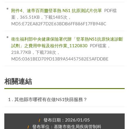
附件4、速帝百而靈登革熱 NS1 抗原測試片仿單
PDF檔
案，365.51KB，下載1485次，
MD5:E72EA82F7D2E63BDB6FF886F17FB948C
衛生福利部中央健康保險署代辦「登革熱NS1抗原快速診斷
試劑」之費用申報及核付作業_1120830
PDF檔案，
218.77KB，下載738次，
MD5:0361BED709D13B9A54457582E5AFDDBE
相關連結
其他縣市哪裡有在做NS1快篩服務？
發布日期：2026/01/05
發布單位：基隆市衛生局疾病管制科