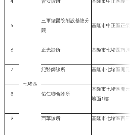
4
晉安診所
基隆市中正區義一
三軍總醫院附設基隆分
5
基隆市中正區正榮
院
6
正光診所
基隆市七堵區南興路1
7
紀醫師診所
基隆市七堵區開元
七堵區
基隆市七堵區開元
8
佑仁聯合診所
地面
1
樓
9
西華診所
基隆市七堵區百三