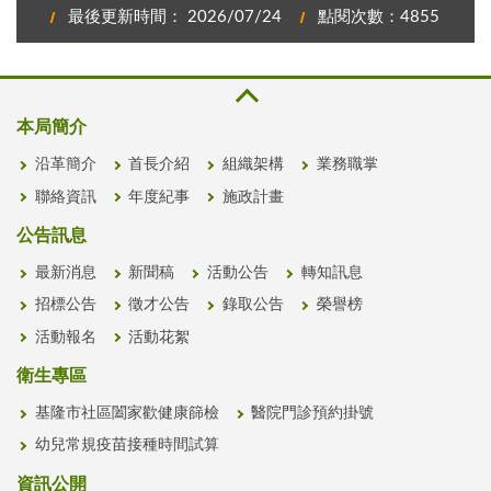
最後更新時間： 2026/07/24
點閱次數：4855
本局簡介
沿革簡介
首長介紹
組織架構
業務職掌
聯絡資訊
年度紀事
施政計畫
公告訊息
最新消息
新聞稿
活動公告
轉知訊息
招標公告
徵才公告
錄取公告
榮譽榜
活動報名
活動花絮
衛生專區
基隆市社區闔家歡健康篩檢
醫院門診預約掛號
幼兒常規疫苗接種時間試算
資訊公開