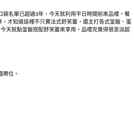
屋」收入口袋名單已超過3年，今天就利用平日時間前來品嚐，餐
菜單，才知道這裡不只賣法式舒芙蕾，還主打各式釜飯、蛋
理，今天就點釜飯搭配舒芙蕾來享用，品嚐完覺得很澎派超
插帶位。