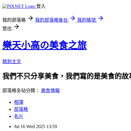
登入
我的部落格
我的部落格後台
我的帳號
登出
樂天小高の美食之旅
跳到主文
我們不只分享美食，我們寫的是美食的故
部落格全站分類：
美食情報
相簿
部落格
名片
Jul
16
Wed
2025
13:59