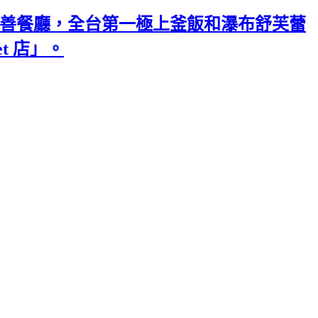
店」寵物友善餐廳，全台第一極上釜飯和瀑布舒芙蕾
t 店」。