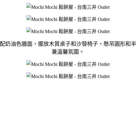
配奶油色牆面，擺放木質桌子和沙發椅子，懸吊圓形和
兼溫馨氛圍。