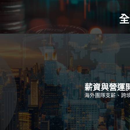
全
薪資與營運
海外團隊支薪、跨