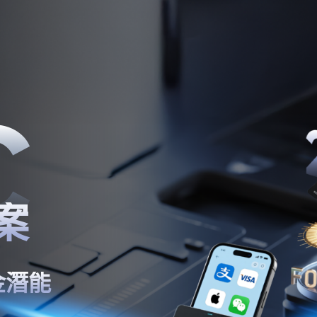
案
金潛能