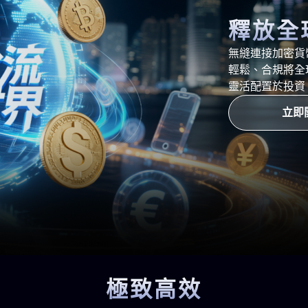
釋放全
無縫連接加密貨
輕鬆、合規將全
靈活配置於投資
立即
極致高效