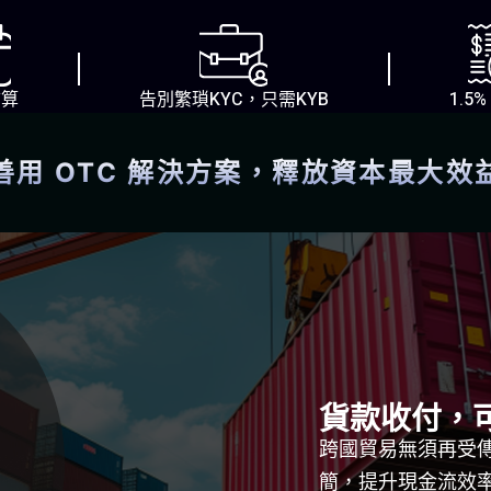
結算
告別繁瑣KYC，只需KYB
1.5
善用 OTC 解決方案，釋放資本最大效
貨款收付，
跨國貿易無須再受
簡，提升現金流效