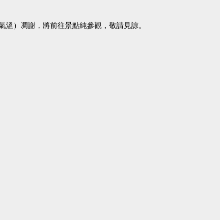
氣溫）凋謝，將前往景點純參觀，敬請見諒。