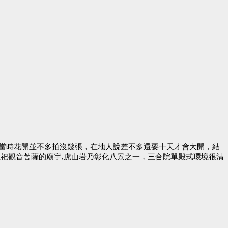
當時花開並不多拍沒幾張，在地人說差不多還要十天才會大開，結
祀觀音菩薩的廟宇,虎山岩乃彰化八景之一，三合院單殿式環境很清