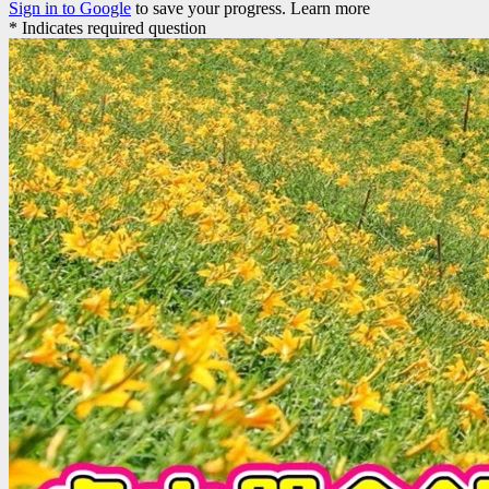
Sign in to Google
to save your progress.
Learn more
* Indicates required question