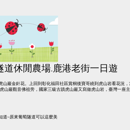
隧道休閒農場.鹿港老街一日遊
虎山巖金針花。上回到彰化福田社區賞桐後寶哥繞到虎山岩看花況，
名虎山巖觀音佛祖旁，國家三級古蹟虎山巖又寫做虎山岩，臺灣一座主
知道~原來葡萄隧道可以這麼美