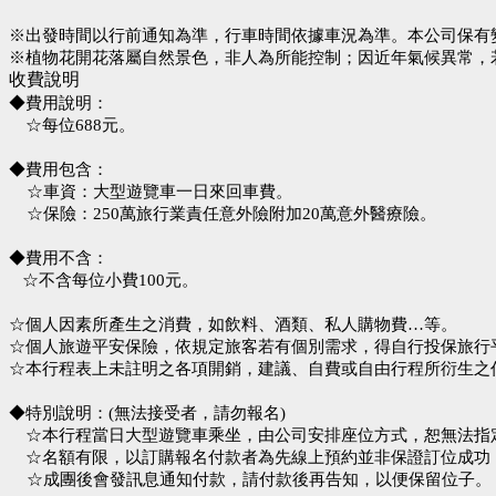
※出發時間以行前通知為準，行車時間依據車況為準。本公司保有
※植物花開花落屬自然景色，非人為所能控制；因近年氣候異常，
收費說明
◆費用說明：
☆每位688元。
◆費用包含：
☆車資：大型遊覽車一日來回車費。
☆保險：250萬旅行業責任意外險附加20萬意外醫療險。
◆費用不含：
☆不含每位小費100元。
☆個人因素所產生之消費，如飲料、酒類、私人購物費…等。
☆個人旅遊平安保險，依規定旅客若有個別需求，得自行投保旅行
☆本行程表上未註明之各項開銷，建議、自費或自由行程所衍生之
◆特別說明：(無法接受者，請勿報名)
☆本行程當日大型遊覽車乘坐，由公司安排座位方式，恕無法指定
☆名額有限，以訂購報名付款者為先線上預約並非保證訂位成功
☆成團後會發訊息通知付款，請付款後再告知，以便保留位子。