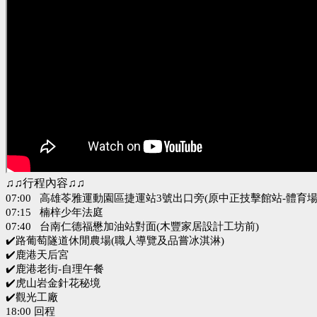
♫♫行程內容♫♫
07:00 高雄苓雅運動園區捷運站3號出口旁(原中正技擊館站-體育
07:15 楠梓少年法庭
07:40 台南仁德福懋加油站對面(木豐家居設計工坊前)
✔️
路葡萄隧道休閒農場(
職人導覽及品嘗冰淇淋)
✔️鹿港天后宮
✔️鹿港老街-自理午餐
✔️虎山岩金針花秘境
✔️觀光工廠
18:00 回程