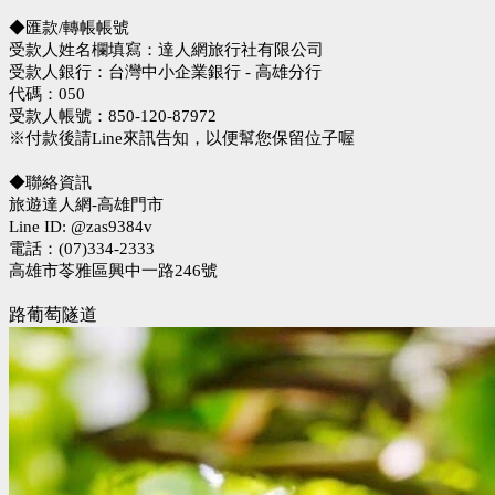
◆匯款/轉帳帳號
受款人姓名欄填寫：達人網旅行社有限公司
受款人銀行：台灣中小企業銀行 - 高雄分行
代碼：050
受款人帳號：850-120-87972
※付款後請Line來訊告知，以便幫您保留位子喔
◆聯絡資訊
旅遊達人網-高雄門市
Line ID: @zas9384v
電話：(07)334-2333
高雄市苓雅區興中一路246號
路葡萄隧道