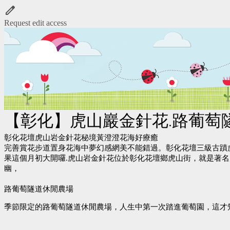
Request edit access
【彰化】虎山巖金針花.路葡萄
彰化花壇虎山岩金針花秘境黃澄澄花海好療癒
完善賞花步道置身花海中夢幻感網美不能錯過。彰化花壇三級古蹟
果這個月初大開囉.虎山岩金針花位於彰化花壇鄉虎山街，就是著
幽，
路葡萄隧道休閒農場
季節限定的路葡萄隧道休閒農場，
人生中第一次踏進葡萄園，
這才