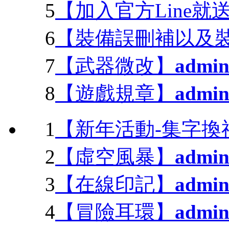
5
【加入官方Line就
6
【裝備誤刪補以及
7
【武器微改】
admi
8
【遊戲規章】
admi
1
【新年活動-集字換
2
【虛空風暴】
admi
3
【在線印記】
admi
4
【冒險耳環】
admi