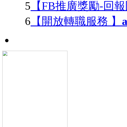
5
【FB推廣獎勵-回
6
【開放轉職服務 】