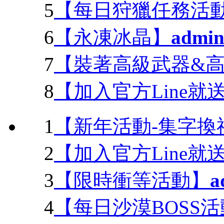
5
【每日狩獵任務活
6
【永凍冰晶】
admi
7
【裝著高級武器&
8
【加入官方Line就
1
【新年活動-集字換
2
【加入官方Line就
3
【限時衝等活動】
a
4
【每日沙漠BOSS