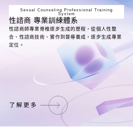
Sexual Counseling Professional Training
System
性諮商 專業訓練體系
性諮商師專業脊椎逐步生成的歷程，從個人性整
合、性諮商技術、實作到督導養成，逐步生成專業
定位。