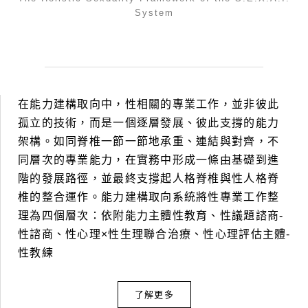
System
在能力建構取向中，性相關的專業工作，並非彼此
孤立的技術，而是一個逐層發展、彼此支撐的能力
架構。如同脊椎一節一節地承重、連結與對齊，不
同層次的專業能力，在實務中形成一條由基礎到進
階的發展路徑，並最終支撐起人格脊椎與性人格脊
椎的整合運作。能力建構取向系統將性專業工作整
理為四個層次：依附能力主體性教育、性議題諮商-
性諮商、性心理×性生理聯合治療、性心理評估主體-
性教練
了解更多