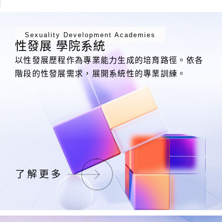
Sexuality Development Academies
性發展 學院系統
以性發展歷程作為專業能力生成的培育路徑。依各
階段的性發展需求，展開系統性的專業訓練。