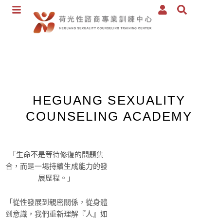
跳
至
主
要
內
容
HEGUANG SEXUALITY
COUNSELING ACADEMY
「生命不是等待修復的問題集
合，而是一場持續生成能力的發
展歷程。」
「從性發展到親密關係，從身體
到意識，我們重新理解『人』如