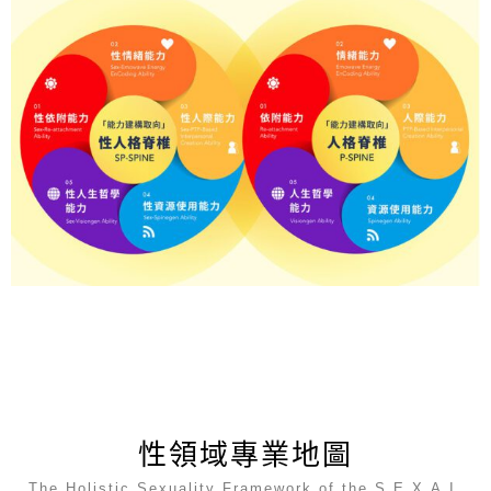
性領域專業地圖
The Holistic Sexuality Framework of the S.E.X.A.I.