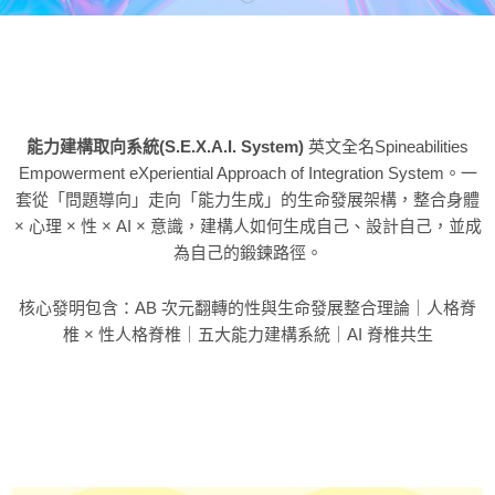
能力建構取向系統(S.E.X.A.I. System)
英文全名Spineabilities
Empowerment eXperiential Approach of Integration System。一
套從「問題導向」走向「能力生成」的生命發展架構，整合身體
× 心理 × 性 × AI × 意識，建構人如何生成自己、設計自己，並成
為自己的鍛鍊路徑。
核心發明包含：AB 次元翻轉的性與生命發展整合理論｜人格脊
椎 × 性人格脊椎｜五大能力建構系統｜AI 脊椎共生