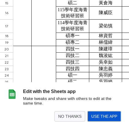
Edit with the Sheets app
Make tweaks and share with others to edit at the
same time.
NO THANKS
USE THE APP
>
農學院
工學院
管理學院
人文學院
獸醫/國際/達人
<