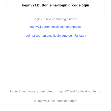
loginv21.button.emaillogin.qrcodelogin
loginv21.text.cannotlogin.note.1
loginv21.button.emaillogin.openmodal
loginv21.button.emaillogin.autologinFallback
l
loginv21.text.footer.about.rules
loginv21.text.footer.about.terms
o
g
i
©
loginv21.text.footer.copyright
n
v
2
1