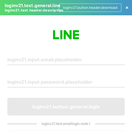
loginv21.text.general.line
loginv21.button.header.download
loginv21.text.header.description
L
o
g
i
n
loginv21.button.general.login
loginv21.text.emaillogin.note.1