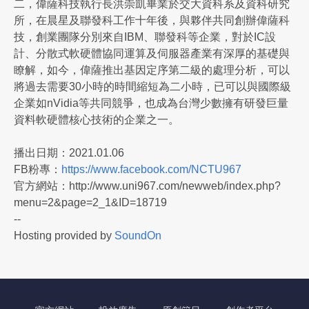
二，偉薩科技執行長洪崇凱畢業於交大資科系及資科研究
所，在晨星及聯發科工作十年後，與夥伴共同創辦偉薩科
技，創業團隊分別來自IBM、聯發科等企業，對於IC設
計、分散式軟硬體協同運算及伺服器產業有深厚的基礎與
瞭解，如今，偉薩推出基因定序第二級的處理分析，可以
將過去需要30小時的時間縮短為二小時，已可以與國際級
企業如nVidia等共同競爭，也成為台灣少數擁有研發巨量
資料軟硬體核心技術的企業之一。
播出日期：2021.01.06
FB粉專：
https://www.facebook.com/NCTU967
官方網站：http://www.uni967.com/newweb/index.php?
menu=2&page=2_1&ID=18719
--
Hosting provided by
SoundOn