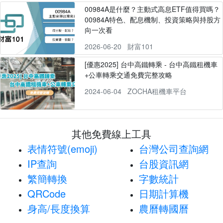
00984A是什麼？主動式高息ETF值得買嗎？
00984A特色、配息機制、投資策略與持股方
向一次看
2026-06-20
財富101
[優惠2025] 台中高鐵轉乘 - 台中高鐵租機車
+公車轉乘交通免費完整攻略
2024-06-04
ZOCHA租機車平台
其他免費線上工具
表情符號(emoji)
台灣公司查詢網
IP查詢
台股資訊網
繁簡轉換
字數統計
QRCode
日期計算機
身高/長度換算
農曆轉國曆