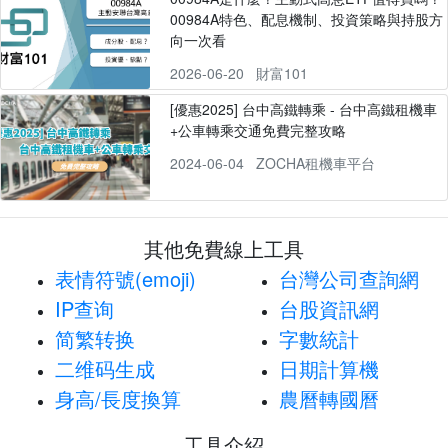
00984A特色、配息機制、投資策略與持股方
向一次看
2026-06-20
財富101
[優惠2025] 台中高鐵轉乘 - 台中高鐵租機車
+公車轉乘交通免費完整攻略
2024-06-04
ZOCHA租機車平台
其他免費線上工具
表情符號(emoji)
台灣公司查詢網
IP查询
台股資訊網
简繁转换
字數統計
二维码生成
日期計算機
身高/長度換算
農曆轉國曆
工具介紹