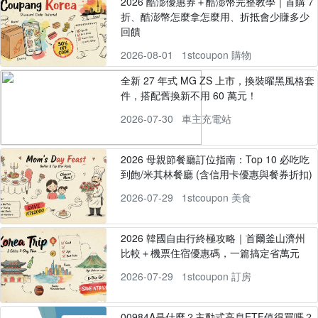
2026 酷澎優惠券＋酷澎幣完整教學｜首購 7
折、酷澎幣怎麼拿怎麼用、折抵會少賺多少
回饋
2026-08-01
1stcoupon 購物
全新 27 年式 MG ZS 上市，換裝曜黑風格套
件，搭配舊換新不用 60 萬元！
2026-07-30
車主充電站
2026 母親節餐廳訂位指南：Top 10 必吃吃
到飽/米其林餐廳 (含信用卡優惠與餐券折扣)
2026-07-29
1stcoupon 美食
2026 韓國自由行終極攻略｜首爾釜山濟州
比較＋機票住宿優惠碼，一篇搞定省萬元
2026-07-29
1stcoupon 訂房
00984A是什麼？主動式高息ETF值得買嗎？