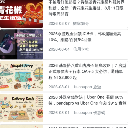
不被看好但超搭？肯德基青花椒從炸雞跨界
甜點，全新「青花椒花生蛋撻」8月11日限
時兩周開賣
2026-08-07
敗家輝哥
2026永豐現金回饋JCB卡，日本滿額最高
10%、網購/百貨5%回饋
2026-08-04
信用卡社
2026 基隆搭八重山丸去石垣島攻略｜7 房型
正式票價表＋行李 QA＋5 大必訪，通鋪單
程 NT$2,800 起
2026-08-01
1stcoupon 旅遊
2026 外送省錢對決｜Uber One 漲價 66%
後，pandapro vs Uber One 年差 $912 實算
2026-08-01
1stcoupon 優惠碼