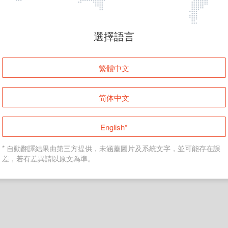
頁面無法顯示
選擇語言
發生錯誤！請登入並再試一次或回到主頁。
繁體中文
登入
简体中文
返回首頁
English*
* 自動翻譯結果由第三方提供，未涵蓋圖片及系統文字，並可能存在誤
差，若有差異請以原文為準。