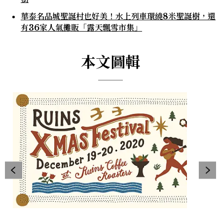
華泰名品城聖誕村也好美！水上列車環繞8米聖誕樹，還
有36家人氣攤販「露天飄雪市集」
本文圖輯