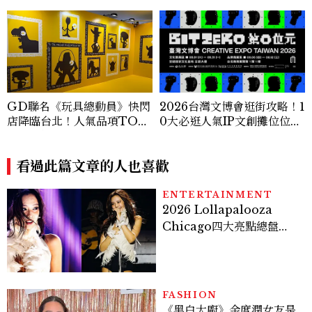
GD聯名《玩具總動員》快閃
2026台灣文博會逛街攻略！1
店降臨台北！人氣品項TOP
0大必逛人氣IP文創攤位位
5價格公開，限定周邊、預約
置、品牌亮點商品一次看
資訊全攻略
看過此篇文章的人也喜歡
ENTERTAINMENT
2026 Lollapalooza
Chicago四大亮點總盤
點， JENNIE、 CORTIS
登台，K-POP擄獲全球！
FASHION
《黑白大廚》金度潤女友是