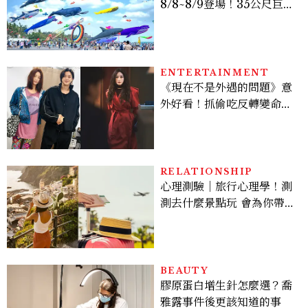
8/8~8/9登場！35公尺巨大
鯨魚首度放飛、豐富親子活
動時間懶人包
ENTERTAINMENT
《現在不是外遇的問題》意
外好看！抓偷吃反轉變命
案？金憓秀傳奇美腿被讚
爆、金智勳大秀腹肌，曹汝
貞雙影后飆戲，線上看7大
看點懶人包
RELATIONSHIP
心理測驗｜旅行心理學！測
測去什麼景點玩 會為你帶來
好運
BEAUTY
膠原蛋白增生針怎麼選？喬
雅露事件後更該知道的事