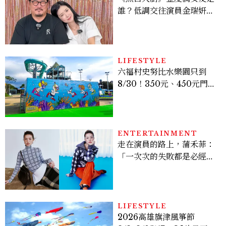
誰？低調交往演員金瑞妍、
曾出演《少年法庭》，私下
極簡風穿搭是日常範本！
LIFESTYLE
六福村史努比水樂園只到
8/30！350元、450元門票
優惠一次看，必拍造景、
SNOOPY美食可愛登場
ENTERTAINMENT
走在演員的路上，蒲禾菲：
「一次次的失敗都是必經過
程，必須要經過那些練習，
才能做得好。」
LIFESTYLE
2026高雄旗津風箏節