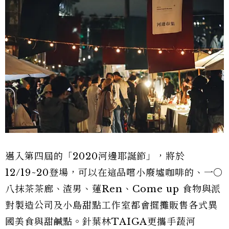
邁入第四屆的「2020河邊耶誕節」，將於
12/19~20登場，可以在這品嚐小廢墟咖啡的、一〇
八抹茶茶廊、渣男、蓮Ren、Come up 食物與派
對製造公司及小島甜點工作室都會擺攤販售各式異
國美食與甜鹹點。針葉林TAIGA更攜手蔬河