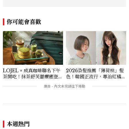
開箱與趨勢剖析能力。 曾擔任即時新聞編
輯、時尚鐘錶線記者，擅長以精闢觀點挖掘
獨特角度，採訪足跡遍及馬爾地夫、紐西
你可能會喜歡
蘭、瑞士、德國、瑞典、亞洲主要城市，合
作品牌包含Aman、Four Seasons、Ca
pella、Mandarin Oriental、JOAL
I、Raffles、Banyan Tree、IHG、Ma
rriott等頂級飯店集團。 策劃並執行超過7
0篇深度專題「MC開房間」、260 篇以上
「玩咖懶人包」盤點類文章，致力用專業視
角提供讀者最新話題、兼具風格與實用的高
LOJEL × 成真咖啡聯名下午
2026染髮推薦「薄荷棕」髮
品質生活旅遊靈感內容。 Contact：ben
茶開吃！抹茶舒芙蕾療癒登
色！韓國正流行，專治紅橘
ny_yang@mctw.com.tw
場，期間限定至9/30
感，不漂也能染出高級透明感
本週熱門