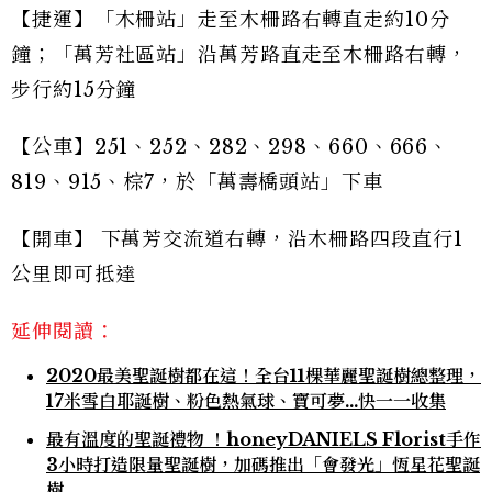
【捷運】「木柵站」走至木柵路右轉直走約10分
鐘；「萬芳社區站」沿萬芳路直走至木柵路右轉，
步行約15分鐘
【公車】251、252、282、298、660、666、
819、915、棕7，於「萬壽橋頭站」下車
【開車】 下萬芳交流道右轉，沿木柵路四段直行1
公里即可抵達
延伸閱讀：
2020最美聖誕樹都在這！全台11棵華麗聖誕樹總整理，
17米雪白耶誕樹、粉色熱氣球、寶可夢...快一一收集
最有溫度的聖誕禮物 ！honeyDANIELS Florist手作
3小時打造限量聖誕樹，加碼推出「會發光」恆星花聖誕
樹