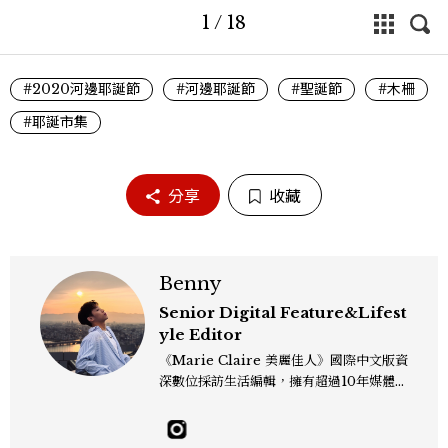
1
/
18
#2020河邊耶誕節
#河邊耶誕節
#聖誕節
#木柵
#耶誕市集
分享
收藏
Benny
Senior Digital Feature&Lifest
yle Editor
《Marie Claire 美麗佳人》國際中文版資
深數位採訪生活編輯，擁有超過10年媒體與
編輯實務經驗。目前專注及深耕於全球各地
飯店、奢華旅宿、旅遊景點、航空等領域，
另涉獵3C家電、居家生活範疇，具備實測