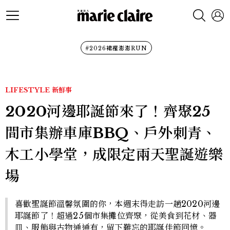
#2026裙襬澎澎RUN
LIFESTYLE
新鮮事
2020河邊耶誕節來了！齊聚25
間市集辦車庫BBQ、戶外刺青、
木工小學堂，成限定兩天聖誕遊樂
場
喜歡聖誕節溫馨氛圍的你，本週末得走訪一趟2020河邊
耶誕節了！超過25個市集攤位齊聚，從美食到花材、器
皿、服飾與古物通通有，留下難忘的耶誕佳節回憶。