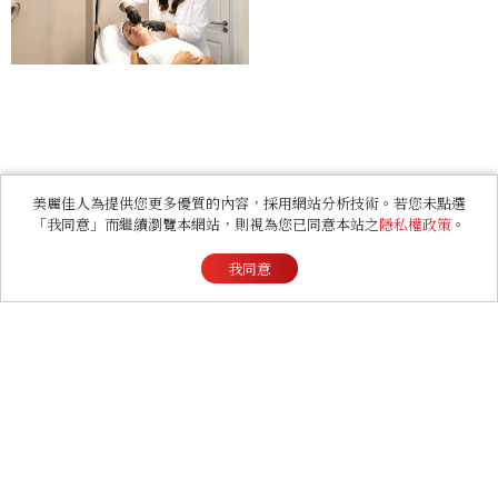
LIFESTYLE
新鮮事
美麗佳人為提供您更多優質的內容，採用網站分析技術。若您未點選
「我同意」而繼續瀏覽本網站，則視為您已同意本站之
隱私權政策
。
2026台灣文博會逛街攻略！10大
我同意
必逛人氣IP文創攤位位置、品牌
亮點商品一次看
2026台灣文博會規模再升級！集結逾870家品牌、突破
1200個攤位進駐南港，10大討論度極高的人氣品牌都在
這，帶你精準選購吸睛文創商品！
by
Benny
與
-
2026/08/05
更新
Text／PEI、Photo／台灣文博會、各IP官方IG