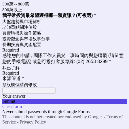
500萬～800萬
800萬以上
我平常投資最希望獲得哪一類資訊？(可複選)
*
大盤趨勢與市場解析
老師重點關注個股
買賣時機與操作策略
投資觀念與市場故事分享
長期投資與資產配置
Required
感謝您的申請 , 團隊工作人員於上班時間內與您聯繫 (請留意
您的手機電話) 或您可撥打客服專線: (02) 2653-8299
*
我已了解
Required
來源管道
*
預設欄位請勿修改
Your answer
Submit
Clear form
Never submit passwords through Google Forms.
This content is neither created nor endorsed by Google. -
Terms of
Service
-
Privacy Policy