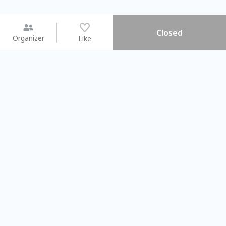
Closed
Organizer
Like
You may like
2026.08.15 (Sat) - 08.22 (Sat)
2026.08.15 (Sat) - 0
【親子手作體驗】哈東派對！
「共織宇宙」
比哈皮、東窩蕊
共織宇宙】 七
Taipei City
New Taipei C