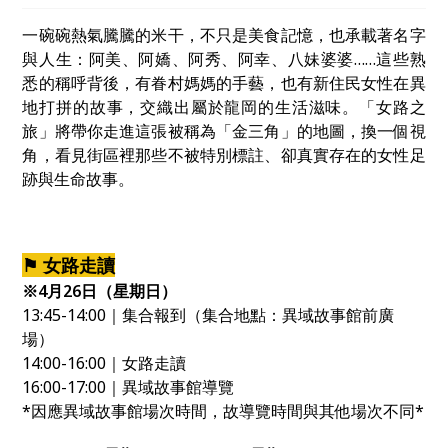
一碗碗熱氣騰騰的米干，不只是美食記憶，也承載著名字
與人生：阿美、阿嬌、阿秀、阿幸、八妹婆婆……這些熟
悉的稱呼背後，有眷村媽媽的手藝，也有新住民女性在異
地打拼的故事，交織出屬於龍岡的生活滋味。「女路之
旅」將帶你走進這張被稱為「金三角」的地圖，換一個視
角，看見街區裡那些不被特別標註、卻真實存在的女性足
跡與生命故事。
⚑ 女路走讀
※4月26日（星期日）
13:45-14:00｜集合報到（集合地點：異域故事館前廣
場）
14:00-16:00｜女路走讀
16:00-17:00｜異域故事館導覽
*因應異域故事館場次時間，故導覽時間與其他場次不同*