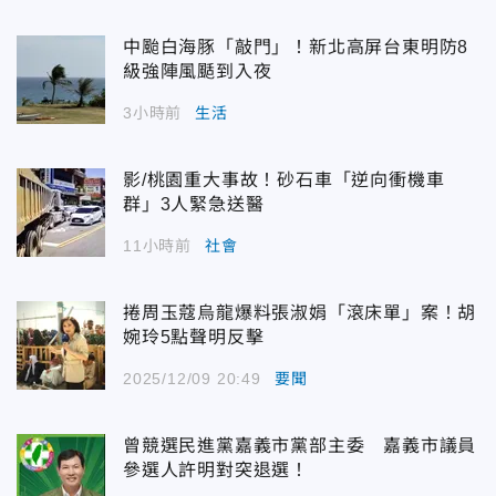
中颱白海豚「敲門」！新北高屏台東明防8
級強陣風颳到入夜
3小時前
生活
影/桃園重大事故！砂石車「逆向衝機車
群」3人緊急送醫
11小時前
社會
捲周玉蔻烏龍爆料張淑娟「滾床單」案！胡
婉玲5點聲明反擊
2025/12/09 20:49
要聞
曾競選民進黨嘉義市黨部主委 嘉義市議員
參選人許明對突退選！