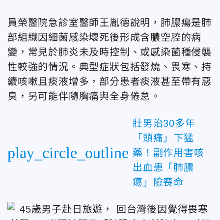
員榮醫院
急診室醫師
王胤德
說明，肺膿瘍是肺
部組織因細菌感染壞死後形成含膿空腔的病
變，常見於肺炎未及時控制、或感染菌種侵襲
性較強的情況。典型症狀包括發燒、畏寒、持
續咳嗽且痰液增多，部分患者痰液甚至帶有惡
臭，另可能伴隨胸痛與全身倦怠。
壯男治30多年
「頭痛」下猛
play_circle_outline
藥！副作用害咳
出血患「肺膿
瘍」險喪命