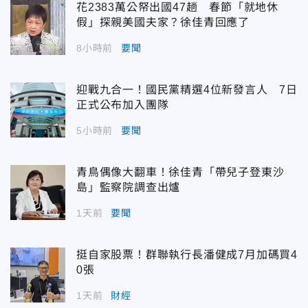
花2383萬公帑出國47趟 春節「就地休
假」探親美國夫家？徐佳青回應了
8小時前
要聞
迎戰九合一！國民黨精選4位新發言人 7日
正式公布加入團隊
5小時前
要聞
青鳥偶像大翻車！徐佳青「帶兒子登東沙
島」監察院調查出爐
1天前
要聞
挺自家股票！群聯執行長潘健成7月加碼買4
0張
1天前
財經