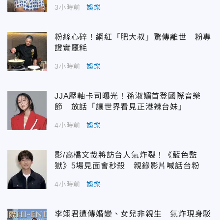
3小時前
娛樂
粉絲心碎！網紅「肥大叔」驚傳離世 粉專
證實噩耗
3小時前
娛樂
JJA壓軸卡司曝光！孫淑媚首登國際音樂
節 放話「讓世界看見正港辣台妹」
4小時前
娛樂
影/高橋文哉將訪台人氣炸裂！《藍色監
獄》5場見面會秒殺 親錄影片喊話台粉
4小時前
娛樂
李翊君遭傳婚變、女兒非親生 氣炸現身駁