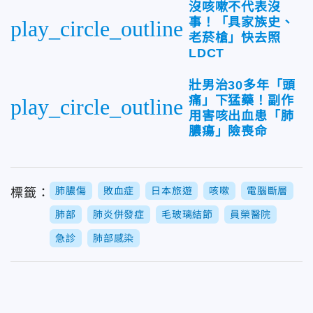
沒咳嗽不代表沒
事！「具家族史、
play_circle_outline
老菸槍」快去照
LDCT
壯男治30多年「頭
痛」下猛藥！副作
play_circle_outline
用害咳出血患「肺
膿瘍」險喪命
肺膿傷
敗血症
日本旅遊
咳嗽
電腦斷層
標籤：
肺部
肺炎併發症
毛玻璃結節
員榮醫院
急診
肺部感染