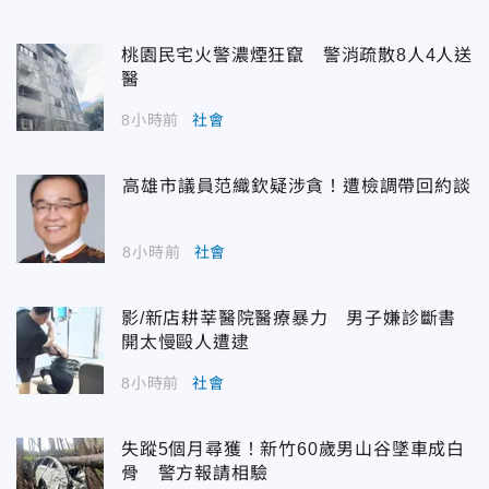
桃園民宅火警濃煙狂竄 警消疏散8人4人送
醫
8小時前
社會
高雄市議員范織欽疑涉貪！遭檢調帶回約談
8小時前
社會
影/新店耕莘醫院醫療暴力 男子嫌診斷書
開太慢毆人遭逮
8小時前
社會
失蹤5個月尋獲！新竹60歲男山谷墜車成白
骨 警方報請相驗