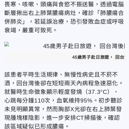
畏寒、咳嗽、頭痛與食慾不振送醫，透過電腦
斷層揪出右上肺葉膿瘍病灶，確診「肺膿瘍合
併肺炎」，若延誤治療，恐引發敗血症或呼吸
衰竭，嚴重可致死。
45歲男子赴日旅遊， 回台
該患者平時生活規律、無慢性病史且不菸不
酒，回台灣
後卻在短短兩天內病程急速惡化。
就醫時生命徵象顯示輕度發燒（37.3°C）、
心跳每分鐘110次，血氧維持95%。初步聽診
未見明顯異常，然而胸部X光卻在右上肺葉發
現腫塊樣陰影，進一步安排CT掃描後，確認
該區域疑似已形成膿瘍。