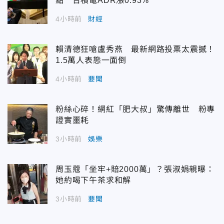
點 台積電ADR漲0.93%
4小時前
財經
賴清德狂嗆盧秀燕 最新網路投票太震撼！
1.5萬人表態一面倒
4小時前
要聞
粉絲心碎！網紅「肥大叔」驚傳離世 粉專
證實噩耗
3小時前
娛樂
周玉蔻「坐牢+賠2000萬」？張淑娟親曝：
她約喝下午茶求和解
3小時前
要聞