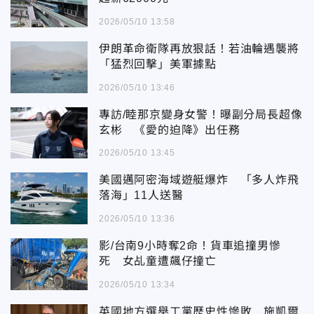
2026/05/10 13:58
伊朗革命衛隊再放狠話！若油輪遇襲將
「猛烈回擊」美軍據點
2026/05/10 13:46
專訪/睦那京變身女警！曝副分局長超像
玄彬 《愛的迫降》出任務
2026/05/10 13:45
美國邁阿密海域遊艇爆炸 「多人炸飛
落海」11人送醫
2026/05/10 13:36
影/台南9小時奪2命！貨車追撞男慘
死 女乩童遭飆仔撞亡
2026/05/10 13:34
英國地方選舉工黨歷史性慘敗 施凱爾