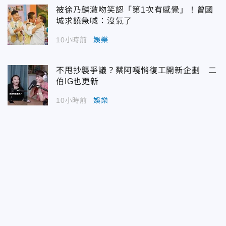
被徐乃麟激吻笑認「第1次有感覺」！曾國
城求饒急喊：沒氣了
10小時前
娛樂
不甩抄襲爭議？蔡阿嘎悄復工開新企劃 二
伯IG也更新
10小時前
娛樂