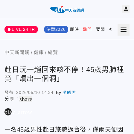
LIVE 24HR
決戰2026
即時
熱門
要聞
社會
娛樂
中天新聞網
健康
總覽
赴日玩一趟回來咳不停！45歲男肺裡
竟「爛出一個洞」
發布:
2026/05/10 14:34
By
吳紹尹
share
分享：
play_arrow
一名45歲男性赴日旅遊返台後，僅兩天便因