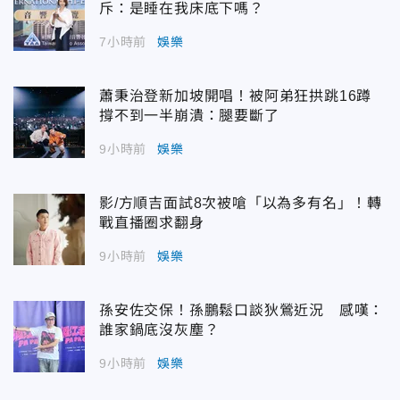
斥：是睡在我床底下嗎？
7小時前
娛樂
蕭秉治登新加坡開唱！被阿弟狂拱跳16蹲
撐不到一半崩潰：腿要斷了
9小時前
娛樂
影/方順吉面試8次被嗆「以為多有名」！轉
戰直播圈求翻身
9小時前
娛樂
孫安佐交保！孫鵬鬆口談狄鶯近況 感嘆：
誰家鍋底沒灰塵？
9小時前
娛樂