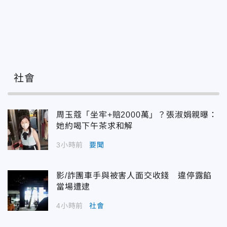
社會
周玉蔻「坐牢+賠2000萬」？張淑娟親曝：
她約喝下午茶求和解
3小時前
要聞
影/詐團車手與被害人面交收錢 違停露餡
當場遭逮
4小時前
社會