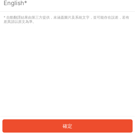
English*
發生錯誤！請登入並再試一次或回到主
頁。
* 自動翻譯結果由第三方提供，未涵蓋圖片及系統文字，並可能存在誤差，若有
差異請以原文為準。
登入
返回首頁
確定
ID: 970a8858d24-92f4-47b6-bc96-83a777f1990d