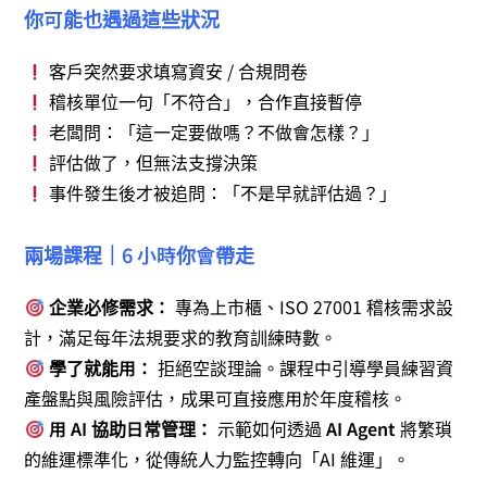
你可能也遇過這些狀況
客戶突然要求填寫資安 / 合規問卷
稽核單位一句「不符合」，合作直接暫停
老闆問：「這一定要做嗎？不做會怎樣？」
評估做了，但無法支撐決策
事件發生後才被追問：「不是早就評估過？」
兩場課程｜6 小時你會帶走
企業必修需求：
專為上市櫃、ISO 27001 稽核需求設
計，滿足每年法規要求的教育訓練時數。
學了就能用：
拒絕空談理論。課程中引導學員練習資
產盤點與風險評估，成果可直接應用於年度稽核。
用 AI 協助日常管理：
示範如何透過
AI Agent
將繁瑣
的維運標準化，從傳統人力監控轉向「AI 維運」。