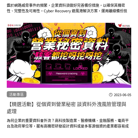
鑑於網路威脅事件的頻繁，企業資料須做好完善備份措施，以確保其機密
性、完整性及可用性。Cyber Recovery 避風港解決方案，運用離線備份技
術，全自動且自主運作，專為抵禦網路、勒索攻擊設計，可防止竄改、加
密、刪除快速備份/復原，運用資料去重複技術，節省95－99%傳輸頻寬，
活動專區
2023-06-05
【精選活動】從個資到營業秘密 談資料外洩風險管理與
處理
為何企業的重要資料會外流？高科技製造業、醫療機構、金融服務、電商平
台及政府單位等，握有高機密研發設計資料或是多客源個資的產業都容易成
為駭客眼中的肥羊。這次快閃研討會帶大家了解企業資料防護相關規範以及
如何預防資料外洩。