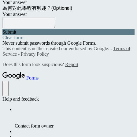
Your answer
為何對此學程有興趣？(Optional)
Your answer
Submit
Clear form
Never submit passwords through Google Forms.
This content is neither created nor endorsed by Google. -
Terms of
Service
-
Privacy Policy
Does this form look suspicious?
Report
Forms
Help and feedback
Contact form owner