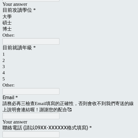
Your answer
目前攻讀學位
*
大學
碩士
博士
Other:
目前就讀年級
*
1
2
3
4
5
Other:
Email
*
請務必再三檢查Email填寫的正確性，否則會收不到我們寄送的線
上說明會連結喔！謝謝您的配合🥰
Your answer
聯絡電話 (請以09XX-XXXXXX格式填寫)
*