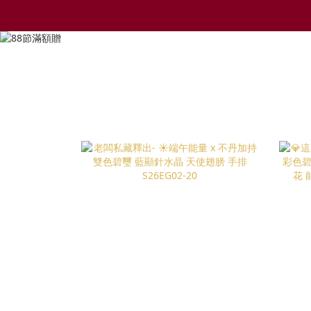
熱銷必看
飾品法寶
觀音菩薩寶石✦ 任1件送觀音靈籤(