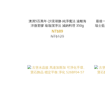
澳洲5百萬年-沙漠湖鹽-純淨魔法 遠離海
最後一條
洋微塑膠 瑜珈潔淨法 減鈉料理 350g
瑞士藍
影閃靈
NT$89
NT$129