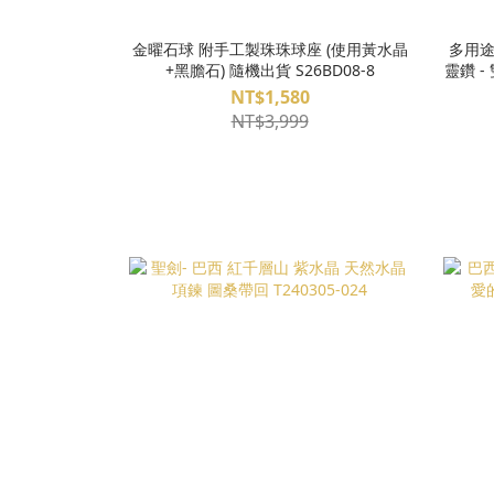
金曜石球 附手工製珠珠球座 (使用黃水晶
多用途
+黑膽石) 隨機出貨 S26BD08-8
靈鑽 
避邪
NT$1,580
NT$3,999