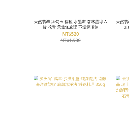
天然翡翠 緬甸玉 糯種 水墨畫 森林墨綠 A
天然翡
貨 花青 天然無處理 不鏽鋼項鍊
無
S26AG30-17
NT$520
NT$1,980