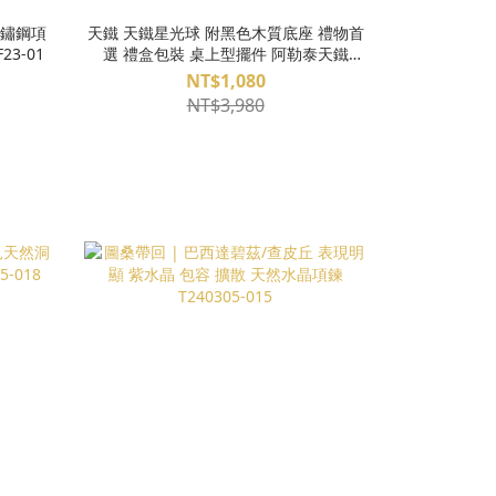
不鏽鋼項
天鐵 天鐵星光球 附黑色木質底座 禮物首
3-01
選 禮盒包裝 桌上型擺件 阿勒泰天鐵
S26BE05-22
NT$1,080
NT$3,980