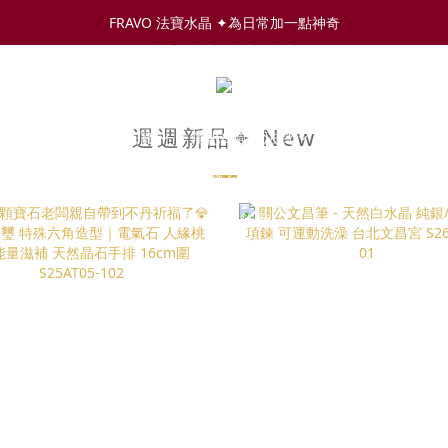
FRAVO 法寶水晶 ✦為日常加一點神奇
$
TW
週週新品✦ New
空間法寶
聖物法寶
淨化&週邊法寶
水晶礦石圖鑑
贈完為止)
8月限定✦擋煞系列寶石✦ 任1件送百年檀香小塔(贈完
夏日防水飾品