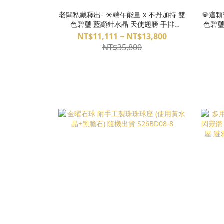
老闆私藏釋出- ☀️端午能量 x 不丹加持 雙
💎這
色碧璽 藍顯針水晶 天使翅膀 手排
色碧璽
S26EG02-20
能
NT$11,111 ~ NT$13,800
NT$35,800