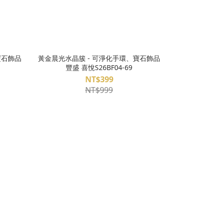
寶石飾品
黃金晨光水晶簇 - 可淨化手環、寶石飾品
豐盛 喜悅S26BF04-69
NT$399
NT$999