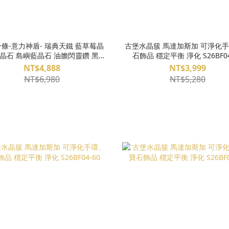
-意力神盾- 瑞典天鐵 藍草莓晶
古堡水晶簇 馬達加斯加 可淨化
晶石 島嶼藍晶石 油膽閃靈鑽 黑幻
石飾品 穩定平衡 淨化 S26BF04
鑽 黑爆閃海藍寶 拉長石 K2布魯石
NT$4,888
NT$3,999
青金石 魔法陣手環 S26EE27-07
NT$6,980
NT$5,280