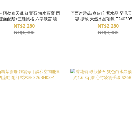
- 阿勒泰天鐵 紅寶石 海水藍寶 閃
巴西達碧茲/查皮丘 紫水晶 罕見天然
- 雙面配戴+三種風格 六字箴言 嘎屋
容 擴散 天然水晶項鍊 T240305
化煞 護身祈福 附不鏽鋼0.6素鍊
NT$2,280
NT$2,280
S26AG08-01
NT$6,800
NT$3,888