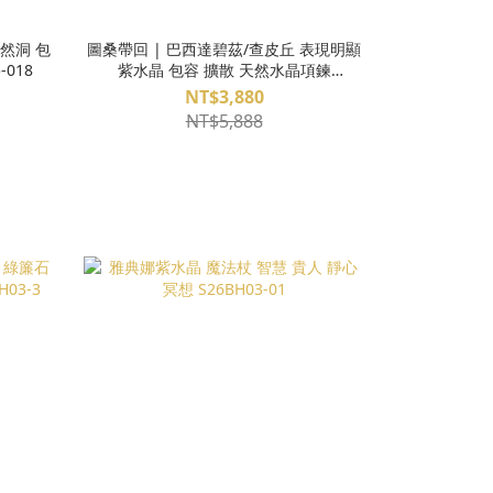
洞 包
圖桑帶回 | 巴西達碧茲/查皮丘 表現明顯
-018
紫水晶 包容 擴散 天然水晶項鍊
T240305-015
NT$3,880
NT$5,888