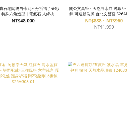
顆寶石老闆親自帶到不丹祈福了💎彩
關公文昌筆 - 天然白水晶 純銀/
 特殊六角造型｜電氣石 人緣桃花
鍊 可運動洗澡 台北文昌宮 S26AF2
量滋補 天然晶石手排 16cm圍
NT$48,000
NT$888 ~ NT$960
S25AT05-102
NT$1,999