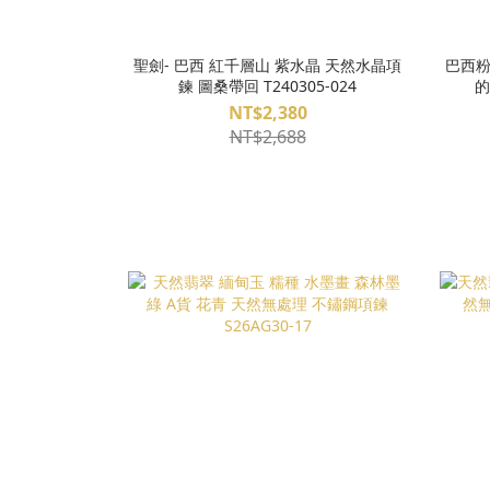
聖劍- 巴西 紅千層山 紫水晶 天然水晶項
巴西粉
鍊 圖桑帶回 T240305-024
的
NT$2,380
NT$2,688