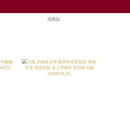
D
繁體中文
魔法陣手環
選生日石
為止)
八八節指定品✦第二件享8折