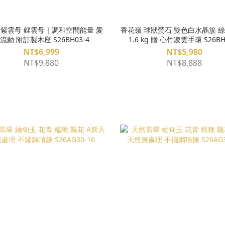
紫雲母 鋰雲母｜調和空間能量 愛
香花嶺 球狀螢石 雙色白水晶簇 綠
流動 附訂製木座 S26BH03-4
1.6 kg 贈 心竹凌雲手環 S26BH
NT$6,999
NT$5,980
NT$9,880
NT$8,888