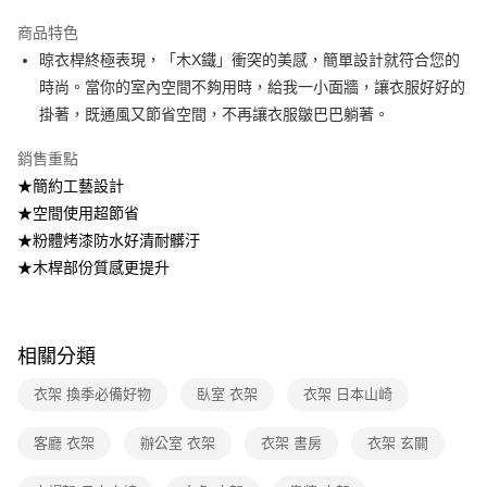
醒簡訊。
2.透過簡訊連結打開帳單後，可選擇「超商條碼／台灣大直營門市／銀行轉
商品特色
帳／街口支付／iPASS MONEY」等通路繳費。
晾衣桿終極表現，「木X鐵」衝突的美感，簡單設計就符合您的
時尚。當你的室內空間不夠用時，給我一小面牆，讓衣服好好的
【注意事項】
1.本服務係由「台灣大哥大股份有限公司」（以下簡稱本公司）所提供，讓
掛著，既通風又節省空間，不再讓衣服皺巴巴躺著。
用戶於交易時，得透過本服務購買商品或服務，並由商店將買賣／分期付款
買賣價金債權讓與本公司後，依約使用本公司帳單繳交帳款。
銷售重點
2.基於同意付款使用「大哥付你分期」之契約關係目的，商店將以您的個人
資料（包含姓名、電話或地址）提供予台灣大哥大進項蒐集、處理及利用，
★簡約工藝設計
由本公司與您本人進行分期帳單所需資料之確認、核對及更正。
★空間使用超節省
3.完整用戶服務條款，請詳閱以下連結：
https://oppay.tw/userRule
★粉體烤漆防水好清耐髒汙
★木桿部份質感更提升
相關分類
衣架 換季必備好物
臥室 衣架
衣架 日本山崎
客廳 衣架
辦公室 衣架
衣架 書房
衣架 玄關