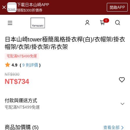
下載日本山崎APP
開啟APP
領取$300折價券
0
日本山崎tower極簡風格掛衣桿(白)/衣帽架/掛衣
帽架/衣架/掛衣架/吊衣架
宅配滿NT$499免運
4.9
(
9
則評價
)
NT$930
NT$734
付款與運送方式
宅配滿NT$499免運
付款方式
信用卡一次付款
商品加價購 (5)
查看全部