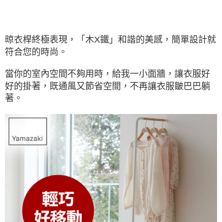
晾衣桿終極表現，「木X鐵」和諧的美感，簡單設計就
符合您的時尚。
當你的室內空間不夠用時，給我一小面牆，讓衣服好
好的掛著，既通風又節省空間，不再讓衣服皺巴巴躺
著。