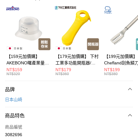
LINE Pay
Apple Pay
悠遊付
Google Pay
全盈+PAY
【159元加價購】
【179元加價購】 下村
【199元加價購】
AKEBONO曙產業量米
工業多功能開瓶器/開
Chefland刮魚鱗
大哥付你分期
杯漏斗組(白)/量米杯/
瓶器/餐廚用品/料理道
魚鱗器/廚房用品/
NT$159
NT$179
NT$199
相關說明
NT$320
NT$360
NT$380
米桶/量米用具/任二件8
具/任二件8折
道具/任二件8折
【大哥付你分期使用說明】
折
ATM付款
1.本服務由台灣大哥大提供，台灣大哥大用戶可立即使用無須另外申請。
品牌
2.付款方式選擇「大哥付你分期」，訂單成立後會自動跳轉到大哥付的交易
流程，驗證手機門號後，選擇欲分期的期數、繳款截止日，確認付款後即完
運送方式
日本山崎
成交易。
3.實際核准額度、可分期數及費用金額請依後續交易確認頁面所載為準。
宅配$499免運
4.訂單成立30分鐘內，如未前往確認交易或遇審核未通過，訂單將自動取
商品特色
每筆NT$150，滿NT$499(含以上)免運費
消。如遇「轉專審核」未通過狀況，表示未達大哥付你分期系統評分，恕無
法說明評估內容。
商品編號
【繳款方式說明】
3082696
1.分期款項不併入電信帳單，「大哥付你分期」於每月結算日後寄送繳費提