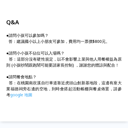
Q&A
●請問小孩可以參加嗎？
答：建議國小以上小朋友可參加，費用均一票價$800元。
●請問小小孩不佔位可以入場嗎？
答：這部分沒有硬性規定，以不會影響上菜與他人用餐權益為原
則 (小孩吵鬧跟跑鬧可能要請家長控制) ，謝謝您的體諒與配合！
●請問餐會地點？
答：在桃園南崁溪自行車道靠近虎頭山創新基地段，這邊有座大
業福德祠旁右邊的空地，到時會搭起活動帳棚與餐桌佈置，請參
考
google 地圖