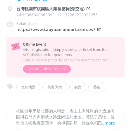
台灣桃園市桃園區大業福德祠(旁空地)
24.99886840668399, 121.32262228022256
Related Link
https://www.taoyuanlandart.com.tw/
Offline Event
After registration, simply show your ticket from the
ACCUPASS App for quick entry.
Entry rules are primarily set by the event organizer.
How to Collect Tickets?
文化地景
美食 聚餐
宴會
藝術
桃園百年來是北部的大糧倉，雪山山脈純淨的水透過桃
園與石門大圳網狀水路流經這片土地，豐饒了萬物，當
每個人搭飛機回國時，俯視看到那一片綠色稻田中大大
...
more
小小陂塘，像是美麗的珍珠一樣，每個人就知道，家，