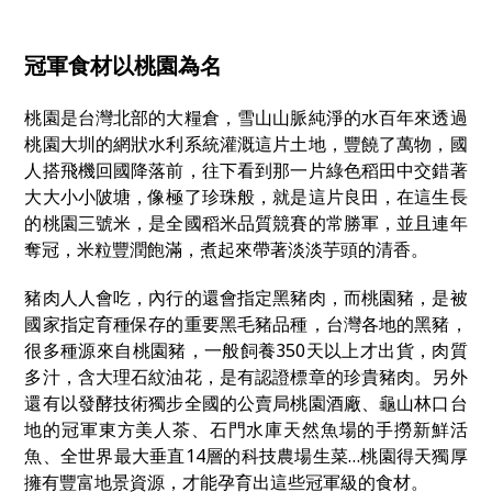
冠軍食材以桃園為名
桃園是台灣北部的大糧倉，雪山山脈純淨的水百年來透過
桃園大圳的網狀水利系統灌溉這片土地，豐饒了萬物，國
人搭飛機回國降落前，往下看到那一片綠色稻田中交錯著
大大小小陂塘，像極了珍珠般，就是這片良田，在這生長
的桃園三號米，是全國稻米品質競賽的常勝軍，並且連年
奪冠，米粒豐潤飽滿，煮起來帶著淡淡芋頭的清香。
豬肉人人會吃，內行的還會指定黑豬肉，而桃園豬，是被
國家指定育種保存的重要黑毛豬品種，台灣各地的黑豬，
很多種源來自桃園豬，一般飼養350天以上才出貨，肉質
多汁，含大理石紋油花，是有認證標章的珍貴豬肉。另外
還有以發酵技術獨步全國的公賣局桃園酒廠、龜山林口台
地的冠軍東方美人茶、石門水庫天然魚場的手撈新鮮活
魚、全世界最大垂直14層的科技農場生菜…桃園得天獨厚
擁有豐富地景資源，才能孕育出這些冠軍級的食材。