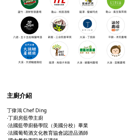
主廚介紹
丁偉鴻 Chef Ding
‧丁廚房藍帶主廚
‧法國藍帶廚藝學院（美國分校）畢業
‧法國葡萄酒文化教育協會認證品酒師