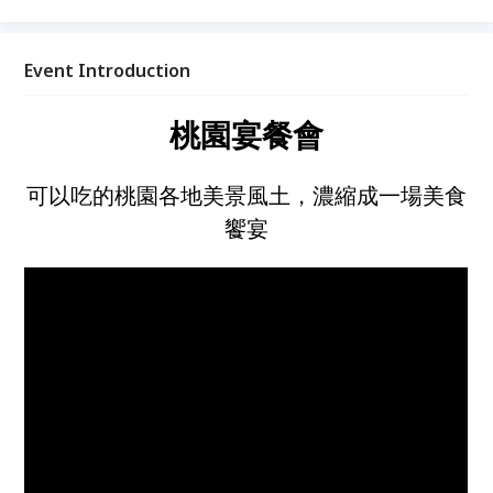
到了。 這象徵家的一串串珍珠寶地，藏著美味珍饈與
夢幻食材，我們上山下海排除萬難把它們蒐集起來，透
過藍帶主廚們的味覺設計成一道道有桃園風土的美味佳
Event Introduction
餚，只在地景藝術節期間限定推出，「桃園宴」餐會，
限量席次預購中。
桃園宴餐會
可以吃的桃園各地美景風土，濃縮成一場美食
饗宴