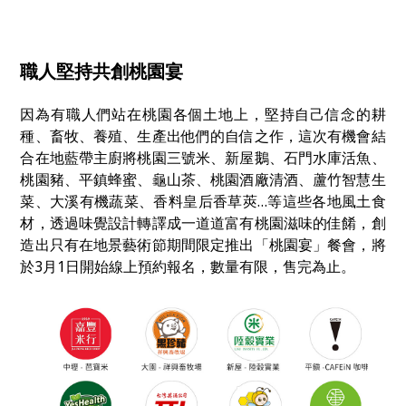
職人堅持共創桃園宴
因為有職人們站在桃園各個土地上，堅持自己信念的耕
種、畜牧、養殖、生產出他們的自信之作，這次有機會結
合在地藍帶主廚將桃園三號米、新屋鵝、石門水庫活魚、
桃園豬、平鎮蜂蜜、龜山茶、桃園酒廠清酒、蘆竹智慧生
菜、大溪有機蔬菜、香料皇后香草莢…等這些各地風土食
材，透過味覺設計轉譯成一道道富有桃園滋味的佳餚，創
造出只有在地景藝術節期間限定推出「桃園宴」餐會，將
於3月1日開始線上預約報名，數量有限，售完為止。