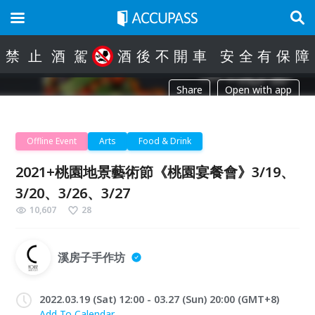
禁
止
酒
駕
酒
後
不
開
車
安
全
有
保
障
Share
Open with app
Offline Event
Arts
Food & Drink
2021+桃園地景藝術節《桃園宴餐會》3/19、
3/20、3/26、3/27
10,607
28
溪房子手作坊
2022.03.19 (Sat) 12:00 - 03.27 (Sun) 20:00 (GMT+8)
Add To Calendar