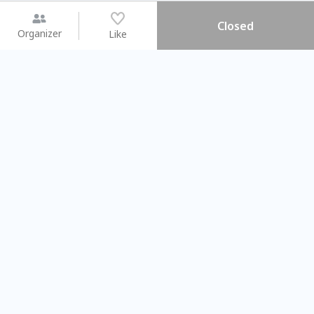
Closed
Organizer
Like
You may like
2026.08.15 (Sat) - 08.22 (Sat)
2026.08.15 (Sat) - 08
【親子手作體驗】哈東派對！
「共織宇宙」
比哈皮、東窩蕊
共織宇宙】 七
Taipei City
New Taipei C