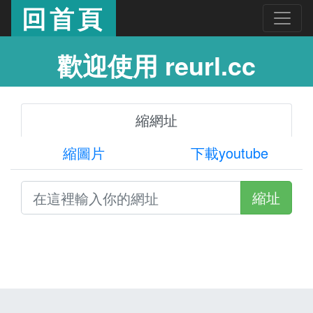
回首頁
歡迎使用 reurl.cc
縮網址
縮圖片
下載youtube
縮址