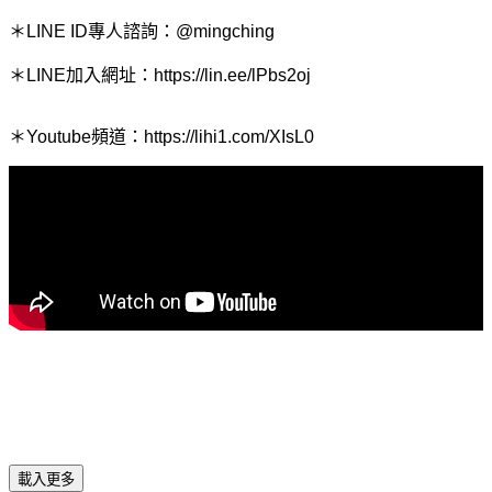
＊LINE ID專人諮詢：@mingching
＊LINE加入網址：https://lin.ee/lPbs2oj
＊Youtube頻道：https://lihi1.com/XIsL0
載入更多