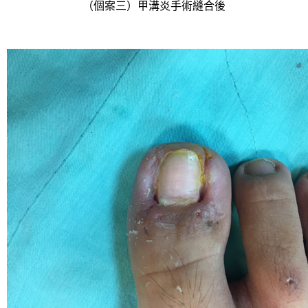
（個案三）甲溝炎手術縫合後