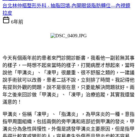
台北林仲樞整形外科 - 抽脂回填-內開眼袋脂肪轉位—內視鏡
拉皮
6年前
今天有個兩年前的患者來門診開診斷書，我看他一副若無其事
的樣子，一時想不起來當時的樣子，打開病歷才想起來，當時
說他
「
甲溝炎
」、「凍甲」
很嚴重、很不舒服之類的，一建議
說手術就可以改善，患者二話不說，立刻排了時間。我記得他
有提到外觀的問題，說不是很在意，只要能解決問題就好。兩
年之後來回診做
「
甲溝炎
」、「凍甲」治療追蹤
，其實我還蠻
滿意的！
甲溝炎
，俗稱「凍甲」、「指溝炎」，為甲床炎的一種。意指
指甲周圍組織，包括兩側的旁甲溝和底部近側甲溝的發炎，甲
溝炎分為急性與慢性，外傷是誘發甲溝炎主要原因，但是指甲
長得比較寬或變形的人，容易產生外傷而且發炎也較不容易