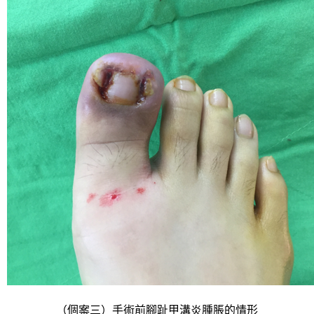
（個案三）手術前腳趾甲溝炎腫脹的情形