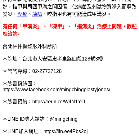
好，指甲與周圍甲溝之間因傷口使病菌及刺激物質滲入而導致
發炎，
溼疹
、
凍瘡
、咬指甲也有可能造成甲溝炎。
有任何
「
甲溝炎
」、「凍甲」、「指溝炎」治療上問題，歡迎
您洽詢-
台北林仲樞整形外科診所
＊院址：台北市大安區忠孝東路四段128號3樓
＊諮詢專線：02-27727128
＊臉書粉絲團：
https://www.facebook.com/mingchingplastyjones/
＊臉書預約：https://reurl.cc/W4N1YO
＊LINE ID專人諮詢：@mingching
＊LINE加入網址：https://lin.ee/lPbs2oj