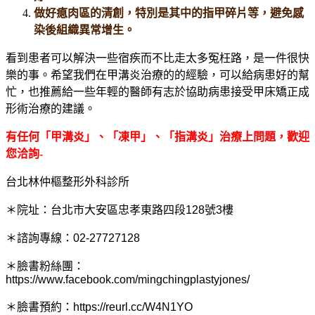
做好瘜肉區的清創，特別是其中的指甲碎片等，避免感
染後組織異常增生。
看到患者可以解決一些宿疾而不比走太多冤枉路，是一件很快
樂的事。希望我們在甲溝炎治療的的經驗，可以給病患好的幫
忙，也推薦給一些年輕的醫師有志於協助病患接受甲床矯正成
形術治療的建議。
有任何
「
甲溝炎
」、「凍甲」、「指溝炎」治療上問題，歡迎
您洽詢-
台北林仲樞整形外科診所
＊院址：台北市大安區忠孝東路四段128號3樓
＊諮詢專線：02-27727128
＊臉書粉絲團：
https://www.facebook.com/mingchingplastyjones/
＊臉書預約：https://reurl.cc/W4N1YO