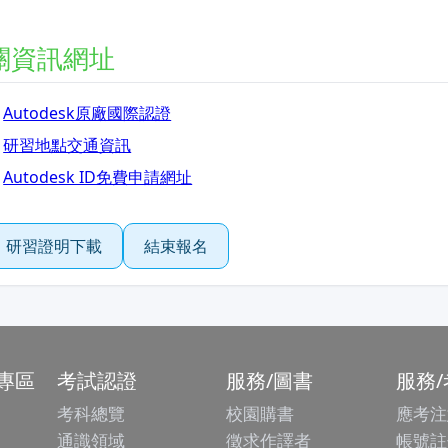
關資訊網址
Autodesk原廠國際認證
研習地點交通資訊
Autodesk ID免費申請網址
研習證明下載
結束報名
專區
考試認證
服務/圖書
服務
考科總覽
校園購書
應考注
通識領域
徵求作譯者
帳號註