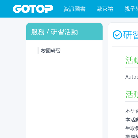
資訊圖書
歐萊禮
親子
服務 / 研習活動
研
校園研習
活
Aut
活
本研習
本活動
生取
業趨