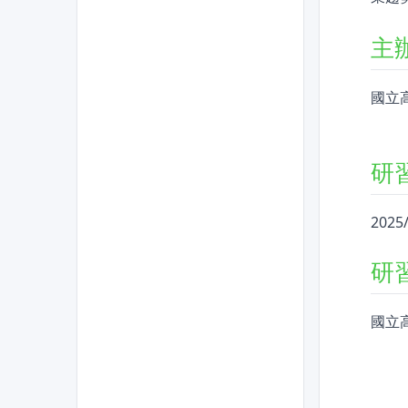
主
國立
研
2025
研
國立