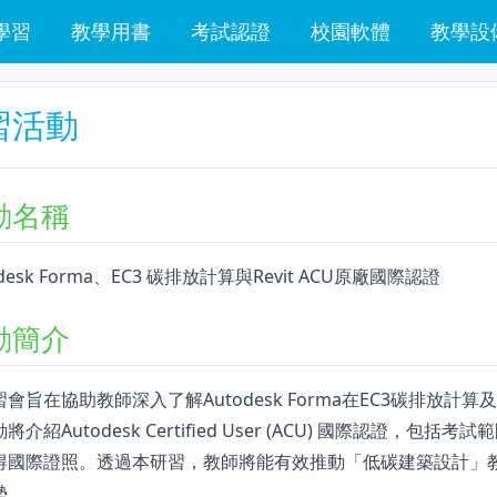
學習
教學用書
考試認證
校園軟體
教學設
習活動
動名稱
odesk Forma、EC3 碳排放計算與Revit ACU原廠國際認證
動簡介
會旨在協助教師深入了解Autodesk Forma在EC3碳排放計算
將介紹Autodesk Certified User (ACU) 國際認證
得國際證照。透過本研習，教師將能有效推動「低碳建築設計」
勢。