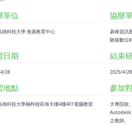
辦單位
協辦
高雄科技大學 推廣教育中心
碁峰資訊
馳揚數位
習日期
結束
/4/28
2025/4/28
習地點
參加
高雄科技大學楠梓校區海天樓4樓401電腦教室
大專院校
Autode
之教師。