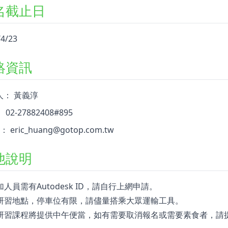
名截止日
/4/23
絡資訊
人： 黃義淳
02-27882408#895
l： eric_huang@gotop.com.tw
他說明
參加人員需有Autodesk ID，請自行上網申請。
 因研習地點，停車位有限，請儘量搭乘大眾運輸工具。
 本研習課程將提供中午便當，如有需要取消報名或需要素食者，請