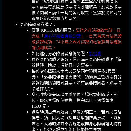
售當下於網站訂購完成後馬上至全家便利商店取
票，需等待於開放取票時間才能取票，於開放取票
後至開演日前任一時間皆可取票，無須於尖峰時間
取票以節省您寶貴的時間。
身心障礙票券說明：
僅限 KKTIX 網站購票，
請務必在活動啟售前一日
完成「
身心障礙者身份認證
」，售票當天無法保證
能認證成功，24小時之內才認證的帳號恕無法確保
能順利購票。
如何進行身心障礙者身份認證？
請點我
通過身份認證之帳號，僅可購買身心障礙證明「有
效期限」晚於「活動日」之票券。
每位身心障礙人士含必要陪同者限購最多2張票
券，「必要陪伴者優惠措施」須通過主管機關身分
認證始能購買陪同席票，如有需要陪同者，購票時
請選擇2張。
身心障礙優先席以主辦單位／場館規劃區域、座
位、優惠票價配位銷售，售完為止，票價每席
1,600 元。
進場時須出示有效身心障礙證明正本，若有必要陪
伴者，須一同入場（恕無法單獨持票進場），以利
查驗。入場時如有不合規定或非身心障礙證明持有
者，可拒絕入場並拒絕任何退換票要求。