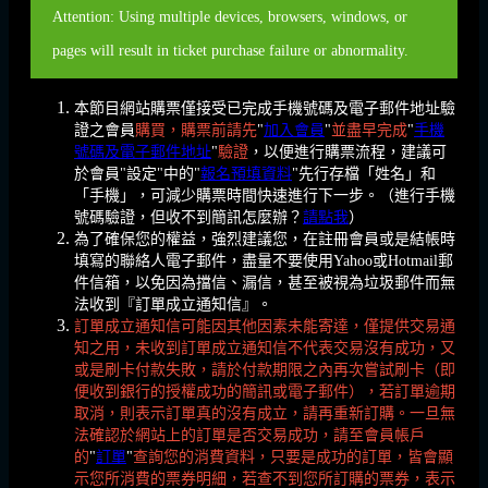
Attention: Using multiple devices, browsers, windows, or
pages will result in ticket purchase failure or abnormality.
本節目網站購票僅接受已完成手機號碼及電子郵件地址驗
證之會員
購買，購票前請先
"
加入會員
"
並盡早完成
"
手機
號碼及電子郵件地址
"
驗證
，以便進行購票流程，建議可
於會員"設定"中的"
報名預填資料
"先行存檔「姓名」和
「手機」，可減少購票時間快速進行下一步。（進行手機
號碼驗證，但收不到簡訊怎麼辦？
請點我
）
為了確保您的權益，強烈建議您，在註冊會員或是結帳時
填寫的聯絡人電子郵件，盡量不要使用Yahoo或Hotmail郵
件信箱，以免因為擋信、漏信，甚至被視為垃圾郵件而無
法收到『訂單成立通知信』。
訂單成立通知信可能因其他因素未能寄達，僅提供交易通
知之用，未收到訂單成立通知信不代表交易沒有成功，又
或是刷卡付款失敗，請於付款期限之內再次嘗試刷卡（即
便收到銀行的授權成功的簡訊或電子郵件），若訂單逾期
取消，則表示訂單真的沒有成立，請再重新訂購。一旦無
法確認於網站上的訂單是否交易成功，請至會員帳戶
的
"
訂單
"
查詢您的消費資料，只要是成功的訂單，皆會顯
示您所消費的票券明細，若查不到您所訂購的票券，表示