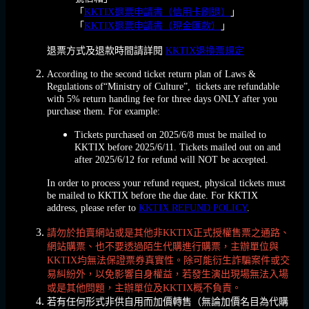
「
KKTIX退票申請書（信用卡刷退）
」
「
KKTIX退票申請書（現金匯款）
」
退票方式及退款時間請詳閱
KKTIX退換票規定
According to the second ticket return plan of Laws &
Regulations of“Ministry of Culture”, tickets are refundable
with 5% return handing fee for three days ONLY after you
purchase them. For example:
Tickets purchased on 2025/6/8 must be mailed to
KKTIX before 2025/6/11. Tickets mailed out on and
after 2025/6/12 for refund will NOT be accepted.
In order to process your refund request, physical tickets must
be mailed to KKTIX before the due date. For KKTIX
address, please refer to
KKTIX REFUND POLICY
.
請勿於拍賣網站或是其他非KKTIX正式授權售票之通路、
網站購票、也不要透過陌生代購進行購票，主辦單位與
KKTIX均無法保證票券真實性。除可能衍生詐騙案件或交
易糾紛外，以免影響自身權益，若發生演出現場無法入場
或是其他問題，主辦單位及KKTIX概不負責。
若有任何形式非供自用而加價轉售（無論加價名目為代購