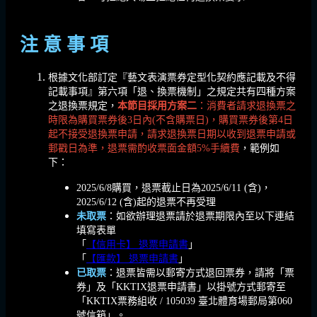
注 意 事 項
根據文化部訂定『藝文表演票券定型化契約應記載及不得
記載事項』第六項「退、換票機制」之規定共有四種方案
之退換票規定，
本節目採用方案二
：消費者請求退換票之
時限為購買票券後3日內(不含購票日)，購買票券後第4日
起不接受退換票申請，請求退換票日期以收到退票申請或
郵戳日為準，退票需酌收票面金額5%手續費
，範例如
下：
2025/6/8購買，退票截止日為2025/6/11 (含)，
2025/6/12 (含)起的退票不再受理
未取票
：如欲辦理退票請於退票期限內至以下連結
填寫表單
「
【信用卡】 退票申請書
」
「
【匯款】 退票申請書
」
已取票
：退票皆需以郵寄方式退回票券，請將「票
券」及「KKTIX退票申請書」以掛號方式郵寄至
「KKTIX票務組收 / 105039 臺北體育場郵局第060
號信箱」。