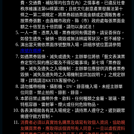
費、交通費、補貼等均包含在內）之情事者，已違反社會
秩序維護法第64條第2款；且依文化創意產業發展法第十
條之一第二項規定，將票券超過票面金額或定價販售者，
按票券張數，由直轄市政府、縣（市）政府處每張票面金
額之十倍至五十倍罰鍰，請勿以身試法！
一人一票、憑票入場，票券視同有價證券，請妥善保存，
如發生遺失、破損、燒毀或無法辨識等狀況，恕不補發。
演出當天需依票面序號整隊入場，詳細序號位置請參閱
序號在哪裡
。
如遇票券毀損、滅失或遺失，主辦單位將依「藝文表演票
券定型化契約應記載及不得記載事項」第七項「票券毀
損、滅失及遺失之入場機制：主辦單位應提供消費者票券
毀損、滅失及遺失時之入場機制並詳加說明。」之規定辦
理，詳情請洽KKTIX客服中心。
請勿攜帶相機、攝影機、DV、錄音機入場，未經主辦單
位同意，禁止拍照、錄影、錄音。
本節目禁止攜帶外食、飲料、任何種類之金屬、玻璃、寶
特瓶容器、雷射筆、煙火或任何危險物品。
各表演場館各有其入場規定，請持票人遵守之，遲到觀眾
需遵守館方管制。
消費者必須以真實姓名購票及填寫有效個人資訊，協助親
友購買票券，應取得該個資所有人同意，一旦以虛假資料