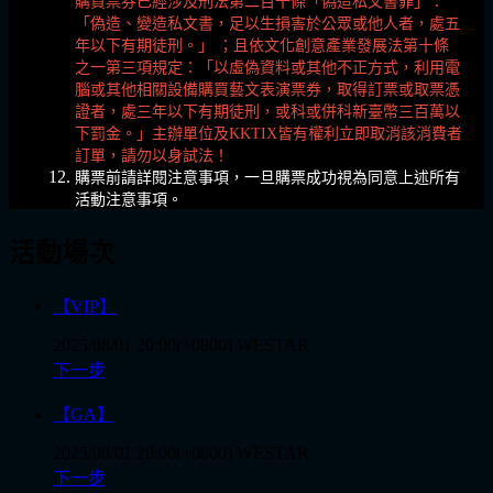
購買票券已經涉及刑法第二百十條「偽造私文書罪」：
「偽造、變造私文書，足以生損害於公眾或他人者，處五
年以下有期徒刑。」 ；且依文化創意產業發展法第十條
之一第三項規定：「以虛偽資料或其他不正方式，利用電
腦或其他相關設備購買藝文表演票券，取得訂票或取票憑
證者，處三年以下有期徒刑，或科或併科新臺幣三百萬以
下罰金。」主辦單位及KKTIX皆有權利立即取消該消費者
訂單，請勿以身試法！
購票前請詳閱注意事項，一旦購票成功視為同意上述所有
活動注意事項。
活動場次
【VIP】
2025/08/01 20:00(+0800)
WESTAR
下一步
【GA】
2025/08/01 20:00(+0800)
WESTAR
下一步