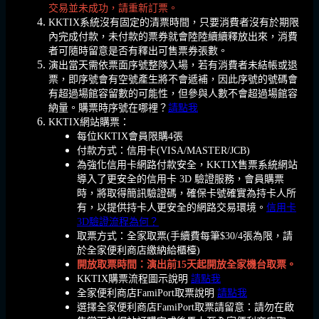
交易並未成功，請重新訂票。
KKTIX系統沒有固定的清票時間，只要消費者沒有於期限
內完成付款，未付款的票券就會陸陸續續釋放出來，消費
者可隨時留意是否有釋出可售票券張數。
演出當天需依票面序號整隊入場，若有消費者未結帳或退
票，即序號會有空號產生將不會遞補，因此序號的號碼會
有超過場館容留數的可能性，但參與人數不會超過場館容
納量。購票時序號在哪裡？
請點我
KKTIX網站購票：
每位KKTIX會員限購4張
付款方式：信用卡(VISA/MASTER/JCB)
為強化信用卡網路付款安全，KKTIX售票系統網站
導入了更安全的信用卡 3D 驗證服務，會員購票
時，將取得簡訊驗證碼，確保卡號確實為持卡人所
有，以提供持卡人更安全的網路交易環境。
信用卡
3D驗證流程為何？
取票方式：全家取票(手續費每筆$30/4張為限，請
於全家便利商店繳納給櫃檯)
開放取票時間：演出前15天起開放全家機台取票。
KKTIX購票流程圖示說明
請點我
全家便利商店FamiPort取票說明
請點我
選擇全家便利商店FamiPort取票請留意：請勿在啟