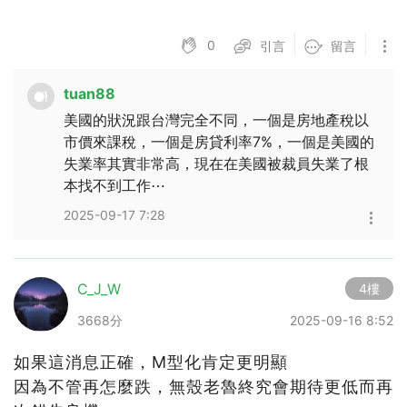
播放影片
0
引言
留言
tuan88
美國的狀況跟台灣完全不同，一個是房地產稅以
市價來課稅，一個是房貸利率7%，一個是美國的
失業率其實非常高，現在在美國被裁員失業了根
本找不到工作⋯
2025-09-17 7:28
C_J_W
4樓
3668分
2025-09-16 8:52
如果這消息正確，M型化肯定更明顯
因為不管再怎麼跌，無殼老魯終究會期待更低而再