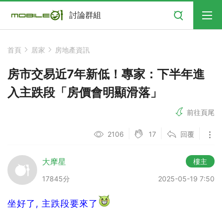
搜尋
討論群組
首頁
居家
房地產資訊
房市交易近7年新低！專家：下半年進
入主跌段「房價會明顯滑落」
前往頁尾
17
2106
回覆
大摩星
樓主
17845分
2025-05-19 7:50
坐好了, 主跌段要來了