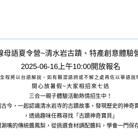
線母語夏令營~
清水岩古蹟、特產創意體驗
2025-06-16上午10:00開放報名
(全程將以台語解說、如有艱澀語詞或不解之處再佐以華語說
開心放暑假~大家相招來七逃
三合一親子體驗活動熱情招生中！
越古今，一起認識清水岩寺的古蹟故事，發現歷史的神奇
，透過趣味任務尋找「古蹟神奇寶貝」
甜涮嘴的傳統醬鳳梨，從挑選食材調配醬料，學會一門保