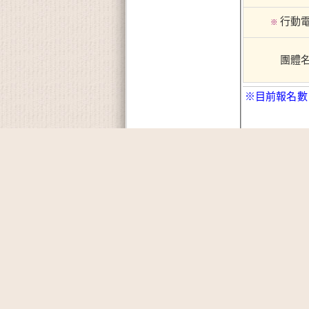
行動
※
團體
※目前報名數