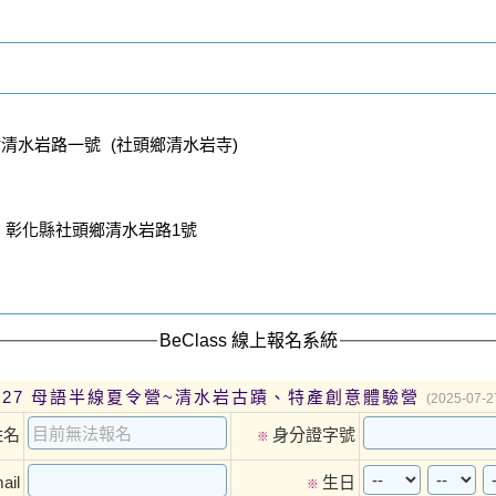
清水岩路一號 (社頭鄉清水岩寺)
：彰化縣社頭鄉清水岩路1號
BeClass 線上報名系統
07-27 母語半線夏令營~清水岩古蹟、特產創意體驗營
(2025-07-2
姓名
身分證字號
※
ail
生日
※