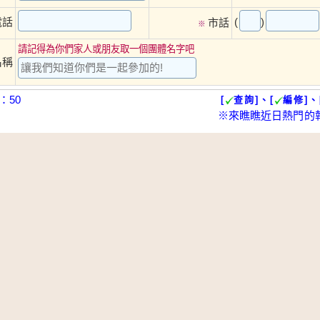
(
)
電話
市話
※
請記得為你們家人或朋友取一個團體名字吧
名稱
：50
[
查詢]、[
編修]、
※來瞧瞧近日熱門的
報名截止
感謝支持，報名額滿了喔！