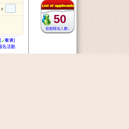
#
50
[
取消]
報名活動