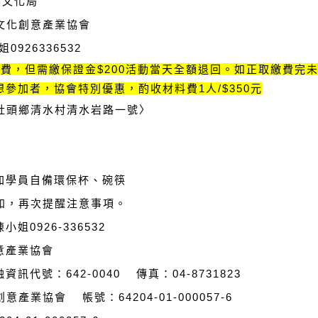
縣文化局
文化創意產業協會
姐0926336532
免費，但需繳保證金$200活動當天全額退回。如正取繳費完
想參加者，協會特別優惠，酌收材料費1人/$350元
社頭鄉清水村清水岩路一號〉
加學員自備環保杯、碗筷
通知，再次提醒注意事項。
小姐0926-336532
意產業協會
號：642-0040 傳真：04-8731823
業協會 帳號：64204-01-000057-6