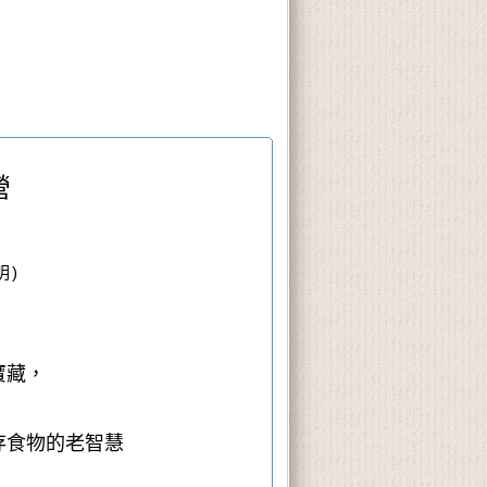
營
明)
寶藏，
存食物的老智慧