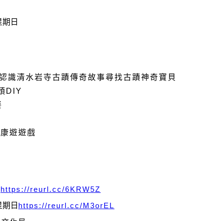
日
星期日
傳奇~ 認識清水岩寺古蹟傳奇故事尋找古蹟神奇寶貝
頭DIY
餐
俗團康遊遊戲
日
https://reurl.cc/6KRW5Z
星期日
https://reurl.cc/M3orEL