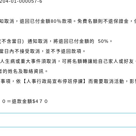
號64204-01-000057-6
 通知取消，退回已付金額80％款項。免費名額則不退保證金
 (不含當日) 通知取消，將退回已付金額的 50%。
)至當日內不接受取消，並不予退回款項。
因個人生病或重大事件須取消，可將名額轉讓給自己家人或好友
者的姓名及聯絡資訊。
力之事項，依【人事行政局宣布停班停課】而需要取消活動，
３０＝退款金額$4７０