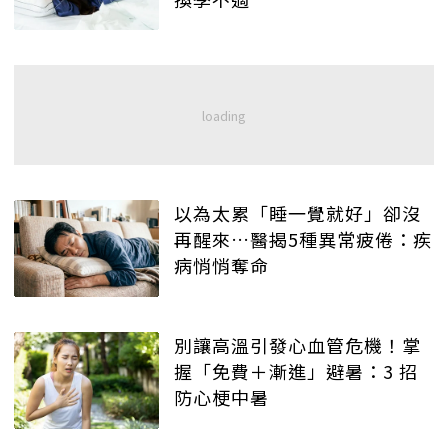
以為太累「睡一覺就好」卻沒
再醒來…醫揭5種異常疲倦：疾
病悄悄奪命
別讓高溫引發心血管危機！掌
握「免費＋漸進」避暑：3 招
防心梗中暑