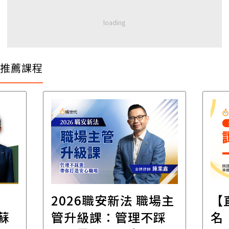
推薦課程
場主
【直播講座】免費報
打
踩
名｜8/11譚敦慈的一
修