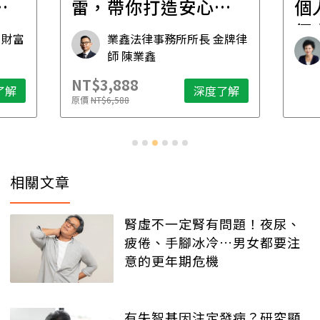
職
個人生活必修課：一
居
個人住，五件事要先
金牌律
資深獨立活執行者 無毒生活
想清楚！
教母 譚敦慈
NT
了解
深度了解
原價
相關文章
腎虛不一定腎有問題！夜尿、
疲倦、手腳冰冷…男女都要注
意的更年期危機
有失智基因注定發病？研究顯