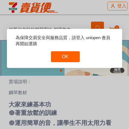
登入
0
林芳屹老師的鋼琴園地 鋼琴教本
Reset
為保障交易安全與服務品質，請登入 uniopen 會員
Focus
再開始選購
OK
Reset
Focus
賣場說明：
鋼琴教材
大家來練基本功
🟤
著重放鬆的訓練
🟠
運用簡單的音，讓學生不用太用力看