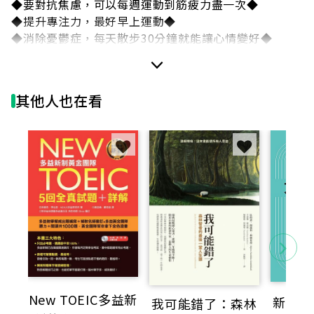
◆要對抗焦慮，可以每週運動到筋疲力盡一次◆
◆提升專注力，最好早上運動◆
◆消除憂鬱症，每天散步30分鐘就能讓心情變好◆
◆增進記憶力，散步或輕鬆慢跑就行◆
◆發展創造力，跑步最有效◆
◆減緩衰老化，每週走路2.5個小時能達成◆
其他人也在看
韓森醫師從腦科學和心理學的角度，告訴讀者能夠對大
腦產生巨大影響的機制，並提供臨床的實際案例和實做
的「處方箋」，讓我們簡簡單單就能快樂地進行生命升
級！
【特色、獎項、推薦】
★熱銷50萬本以上，風靡全瑞典的超級暢銷書！
★世界級研究者的傾力之作，全球 16國搶購版權！
★與《真確》作者漢斯．羅斯林齊名的瑞典重量級作家
New TOEIC多益新
新制多
我可能錯了：森林
本書以振奮人心且又充滿遠見的方式，使針對大腦的運