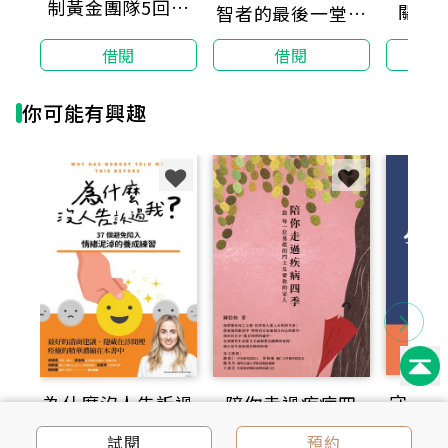
制黃金團隊5回全
關鍵
智者的最後一堂人
動科學實用內容，獲得大家的關注。我誠心推薦！――國際
真試題＋詳解
奧委會醫學委員會委員暨運動生理學家 卡爾・桑德伯格
生課
借閱
借閱
你可能有興趣
守密：
為什麼沒人告訴過
陪你走過疾病四
的第一
我？：37個避免陷
季：致 每一位勇敢
試閱
預約