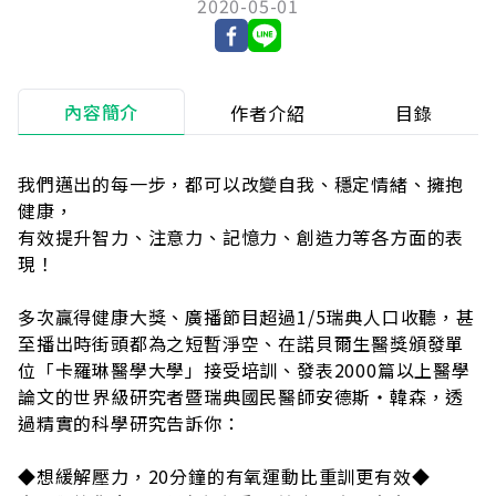
2020-05-01
內容簡介
作者介紹
目錄
我們邁出的每一步，都可以改變自我、穩定情緒、擁抱
健康，
有效提升智力、注意力、記憶力、創造力等各方面的表
現！
多次贏得健康大獎、廣播節目超過1/5瑞典人口收聽，甚
至播出時街頭都為之短暫淨空、在諾貝爾生醫獎頒發單
位「卡羅琳醫學大學」接受培訓、發表2000篇以上醫學
論文的世界級研究者暨瑞典國民醫師安德斯・韓森，透
過精實的科學研究告訴你：
◆想緩解壓力，20分鐘的有氧運動比重訓更有效◆