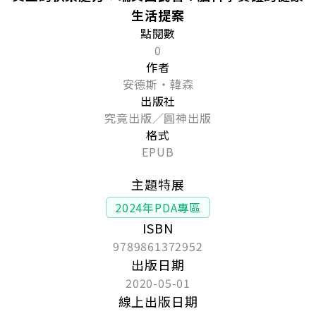
生活提案
點閱數
0
作者
安德斯・韓森
出版社
究竟出版／圓神出版
格式
EPUB
主題特展
2024年PDA專區
ISBN
9789861372952
出版日期
2020-05-01
線上出版日期