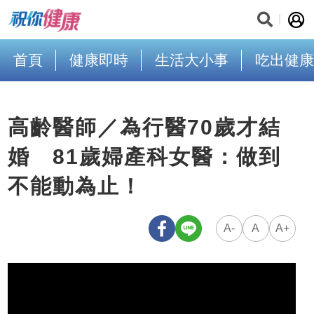
首頁
健康即時
生活大小事
吃出健康
高齡醫師／為行醫70歲才結
婚 81歲婦產科女醫：做到
不能動為止！
A-
A
A+