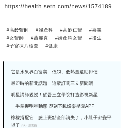
https://health.setn.com/news/1574189
#
高齡醫師
#
婦產科
#
高齡仁醫
#
嘉義
#
女醫師
#
蕭麗真
#
婦產科女醫
#
接生
#
子宮抹片檢查
#
健康
它是水果界白富美 低GI、低熱量還助排便
最即時的新聞話題 追蹤訂閱三立新聞網
明星講師親授！醒吾三立學院打造影視新星
一手掌握明星動態 即刻下載娛樂星聞APP
檸檬搭配它，臉上斑點全部消失了，小肚子都變平
坦了
PR・新素簡