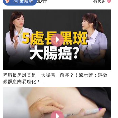
看懂健康
影音
看更多
嘴唇長黑斑竟是「大腸癌」前兆？！醫示警：這徵
候群息肉易癌化！...