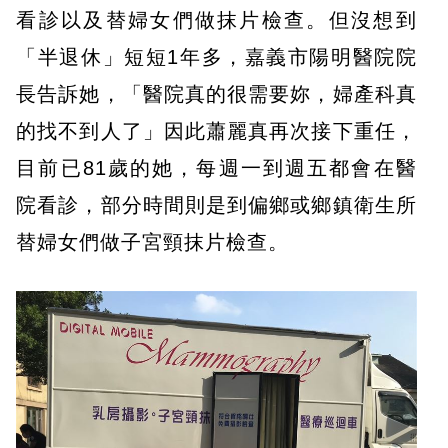
看診以及替婦女們做抹片檢查。但沒想到
「半退休」短短1年多，嘉義市陽明醫院院
長告訴她，「醫院真的很需要妳，婦產科真
的找不到人了」因此蕭麗真再次接下重任，
目前已81歲的她，每週一到週五都會在醫
院看診，部分時間則是到偏鄉或鄉鎮衛生所
替婦女們做子宮頸抹片檢查。