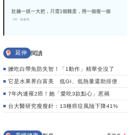
肚腩一抓一大把，只需1個雞蛋，用一個瘦一個
PR・新素簡
延伸
閱讀
嬤吃白帶魚防失智！「1動作」精華全沒了
它是水果界白富美 低GI、低熱量還助排便
7年內連罹2癌！她「愛吃3款點心」惹禍
台大醫研究瘦瘦針：13種癌症風險下降41%