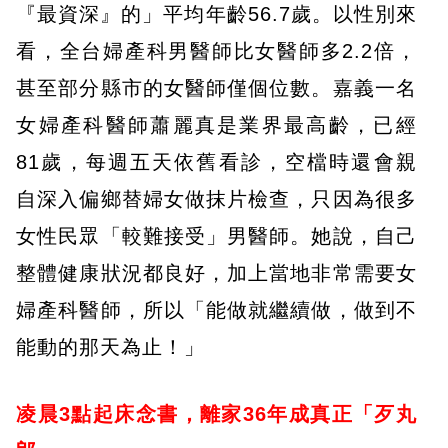
『最資深』的」平均年齡56.7歲。以性別來
看，全台婦產科男醫師比女醫師多2.2倍，
甚至部分縣市的女醫師僅個位數。嘉義一名
女婦產科醫師蕭麗真是業界最高齡，已經
81歲，每週五天依舊看診，空檔時還會親
自深入偏鄉替婦女做抹片檢查，只因為很多
女性民眾「較難接受」男醫師。她說，自己
整體健康狀況都良好，加上當地非常需要女
婦產科醫師，所以「能做就繼續做，做到不
能動的那天為止！」
凌晨3點起床念書，離家36年成真正「歹丸