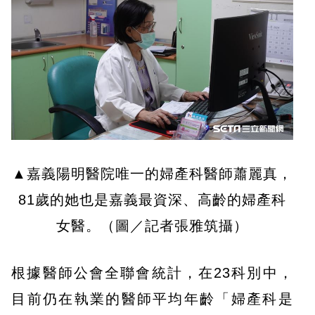
▲嘉義陽明醫院唯一的婦產科醫師蕭麗真，
81歲的她也是嘉義最資深、高齡的婦產科
女醫。（圖／記者張雅筑攝）
根據醫師公會全聯會統計，在23科別中，
目前仍在執業的醫師平均年齡「婦產科是