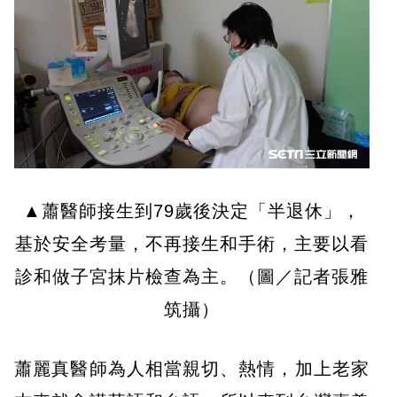
▲蕭醫師接生到79歲後決定「半退休」，
基於安全考量，不再接生和手術，主要以看
診和做子宮抹片檢查為主。（圖／記者張雅
筑攝）
蕭麗真醫師為人相當親切、熱情，加上老家