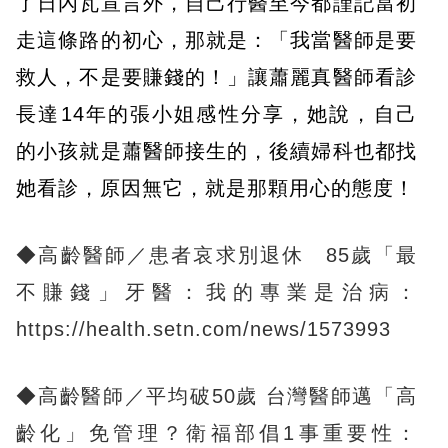
了日內瓦宣言外，自己行醫至今都謹記當初
走這條路的初心，那就是：「我當醫師是要
救人，不是要賺錢的！」讓蕭麗真醫師看診
長達14年的張小姐感性分享，她說，自己
的小孩就是蕭醫師接生的，後續婦科也都找
她看診，原因無它，就是那顆用心的態度！
◆高齡醫師／患者哀求別退休 85歲「最
不賺錢」牙醫：我的專業是治病：
https://health.setn.com/news/1573993
◆
高齡醫師／平均破50歲 台灣醫師邁「高
齡化」免管理？衛福部倡1事重要性：