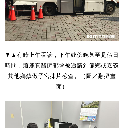
▼▲有時上午看診，下午或傍晚甚至是假日
時間，蕭麗真醫師都會被邀請到偏鄉或嘉義
其他鄉鎮做子宮抹片檢查。（圖／翻攝畫
面）