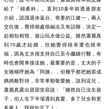
給了「婦產科」。直到10多年前透過朋友
介紹，認識退休返台、喪妻的江健一，兩人
交往後，覺得相處很融洽又有話聊，決定一
起相知相惜、遊山玩水做公益。雖然蕭麗真
到70歲才結婚，但她覺得很幸運也很幸
福，因為丈夫很支持自己至今繼續行醫，有
時也會開車接送她，最重要的是，丈夫的子
女雖稱呼她為「阿姨」，但幾乎都把她當成
媽媽般對待，非常孝順敬愛她，說到這兒，
蕭麗真露出甜甜笑容說：「雖然自己沒生孩
子，但人生下半場遇到真愛、多了兒女和更
多家人，我很知足了！」