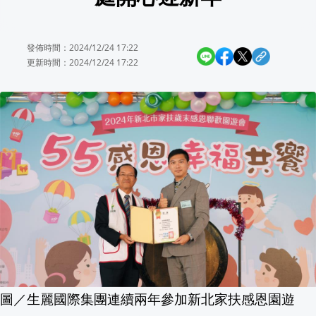
郭書瑤生日見證熱血世足 超狂金主曝光「
發佈時間：2024/12/24 17:22
【下單送$100 LINE POINTS】登入再
更新時間：2024/12/24 17:22
剛果伊波拉疫情告急 WHO建議展開Erve
Conor McGregor手術成功 霸氣宣告
彭小刀證實離婚！14年豪門婚正式畫句
不顧最高法院裁決 川普傳再出招欲解雇Fed理
潘若迪揪兄弟一起「變女人」！沈玉琳
8/23恆春文化中心民歌演唱會鄭怡、施
圖／生麗國際集團連續兩年參加新北家扶感恩園遊
美7月就業人數意外下滑！市場預期Fed