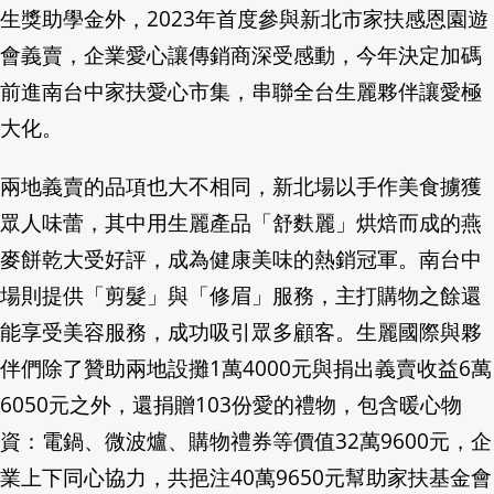
生獎助學金外，2023年首度參與新北市家扶感恩園遊
秘魯國營石油重組董事會 Oliver Stark
會義賣，企業愛心讓傳銷商深受感動，今年決定加碼
前進南台中家扶愛心市集，串聯全台生麗夥伴讓愛極
重建數據誠信 參院通過Brett Matsu
大化。
8/22恆春文化中心民歌演唱會鄭怡、周
兩地義賣的品項也大不相同，新北場以手作美食擄獲
8/23鄭怡、施孝榮、范怡文、黃仲崑、
眾人味蕾，其中用生麗產品「舒麩麗」烘焙而成的燕
麥餅乾大受好評，成為健康美味的熱銷冠軍。南台中
白宮宴會廳停工！川普怒批裁決非法誓言
場則提供「剪髮」與「修眉」服務，主打購物之餘還
俄軍狂轟烏克蘭第聶伯羅彼得羅夫斯克州 
能享受美容服務，成功吸引眾多顧客。生麗國際與夥
伴們除了贊助兩地設攤1萬4000元與捐出義賣收益6萬
關鍵共和黨參議員轉向支持 川普司法部
6050元之外，還捐贈103份愛的禮物，包含暖心物
美墨達成協議！遭卡關逾千噸墨西哥酪梨
資：電鍋、微波爐、購物禮券等價值32萬9600元，企
業上下同心協力，共挹注40萬9650元幫助家扶基金會
玖壹壹健志迎「真正父親節」 Marz23