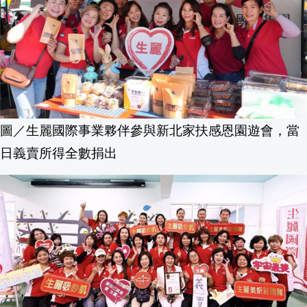
跨海而來的溫暖故事！點我收看《我們一家
土耳其與巴基斯坦沙國簽協定 稱未違背
美參院通過挺烏制裁案 授權川普對俄能
圖／生麗國際事業夥伴參與新北家扶感恩園遊會，當
烏克蘭無人機襲擊克里米亞公寓 俄指派
日義賣所得全數捐出