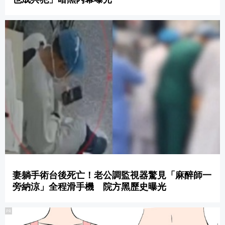
妻躺手術台後死亡！老公調監視器驚見「麻醉師一
旁納涼」全程滑手機 院方黑歷史曝光
PR