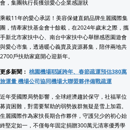
會，集團執行長獲頒愛心企業感謝狀
美制裁杜拜加密貨幣交易所 涉助伊朗革
乘載11年的愛心承諾！美容保健直銷品牌生麗國際集
國王隊將退休Anze Kopitar的11號球
團，情牽家扶基金會十餘載，在2024年歲末之際，攜
手新北市家扶中心、南台中家扶中心舉辦感恩園遊會
美就業數據疲軟降升息憂慮 美股美債齊
與愛心市集，透過暖心義賣及資源募集，陪伴兩地共
大摩挖角美銀高層 聘Adam Kweski
2700戶扶助家庭開心迎新年。
川普前律師Todd Blanche獲關鍵票 
更多新聞：
桃園機場耶誕跨年、春節疏運預估380萬
旅運量 機場公司協同機場大聯盟夥伴備戰疏運
被法軍掠奪百年 象牙海岸神聖「會說話
近年受國際局勢影響，全球經濟趨於保守，社福單位
【消費高手一起購】 爸氣開骰送好禮 骰骰樂最高現
募資困難，對需要幫助的弱勢族群無疑是雪上加霜。
伊拉克總理會晤沙國情報首長 承諾不允
生麗國際作為家扶長期合作夥伴，守護兒少的初心始
終堅定如一，不僅每年固定捐贈300萬元清寒優秀學
葉門內戰再起！胡希武裝狂轟石油重鎮馬里