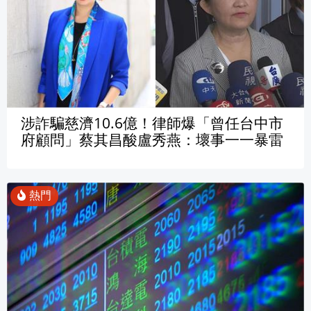
涉詐騙慈濟10.6億！律師爆「曾任台中市
府顧問」蔡其昌酸盧秀燕：壞事一一暴雷