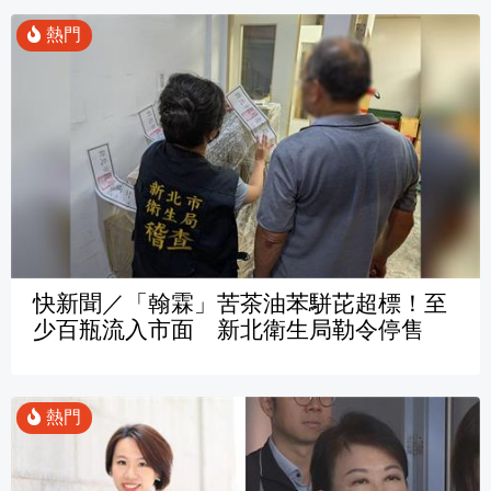
快新聞／「翰霖」苦茶油苯駢芘超標！至
少百瓶流入市面 新北衛生局勒令停售