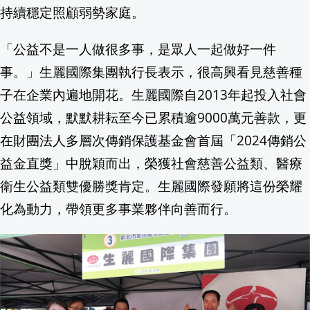
持續穩定照顧弱勢家庭。
FIFA撤回世界盃出售計畫 歐足總不買
「公益不是一人做很多事，是眾人一起做好一件
防堵非法移民！盧安達證實與歐洲多國展
事。」生麗國際集團執行長表示，很高興看見慈善種
子在企業內遍地開花。生麗國際自2013年起投入社會
澤倫斯基戰後首訪塞爾維亞 盼拉攏俄羅
公益領域，默默耕耘至今已累積逾9000萬元善款，更
美官員：伊朗與阿曼將就霍爾木茲海峽達
在財團法人多層次傳銷保護基金會首屆「2024傳銷公
益金直獎」中脫穎而出，榮獲社會慈善公益類、醫療
未獲國會批准！美法院下令川普白宮宴會
衛生公益類雙優勝獎肯定。生麗國際發願將這份榮耀
FIFA主席出訪哥倫比亞 避談世界盃私有
化為動力，帶領更多事業夥伴向善而行。
遭法掠奪百年 象牙海岸神聖「會說話的
川普再出招 挑戰最高法院力保的Fed理事Li
8/8-9 高雄大崗山蜂蜜文化節 如意公園一