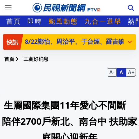
哥倫比亞新總統將就職 富豪律師Abelardo d
首頁
即時
颱風動態
九合一選舉
熱
白宮4億美元宴會廳遭喊卡 川普將上訴
8/22鄭怡、周治平、于台煙、羅吉鎮、
剛被交易到道奇！賽揚左投 Tarik Skub
首頁
工商好消息
流金歲月民歌演唱會8/22、8/23恆春文
NBA球星James Harden持槍輕罪案獲
生麗國際集團11年愛心不間斷
美就業爆冷緩解升息憂慮 美股創4月來
國際足總主席遭挪威逼宮 盟友力挺引爆
陪伴2700戶新北、南台中 扶助家
美職聯亞特蘭大聯簽下烏拉圭21歲中場Mauri
庭開心迎新年