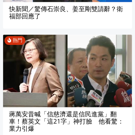
快新聞／驚傳石崇良、姜至剛雙請辭？衛
福部回應了
蔣萬安昔喊「信慈濟還是信民進黨」翻
車！蔡英文「這21字」神打臉 他看驚：
業力引爆