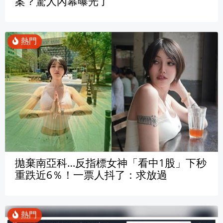
案？驚人內幕曝光了
拋棄南亞科…反指標女神「看中1股」下秒
重跌近6％！一票人抖了：求放過