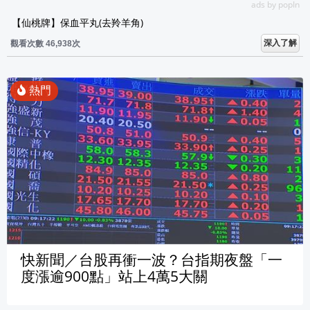
ads by popIn
【仙桃牌】保血平丸(去羚羊角)
深入了解
觀看次數 46,938次
快新聞／台股再衝一波？台指期夜盤「一
度漲逾900點」站上4萬5大關