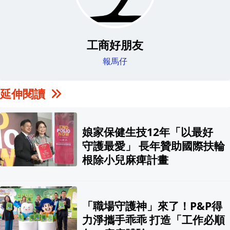
工商好朋友
報馬仔
延伸閱讀
娘家保健生技12年「以最好
守護最愛」 長年贊助國際扶輪
根除小兒麻痺計畫
「職場守護神」來了！P&P得
力淨攜手乖乖 打造「工作必順