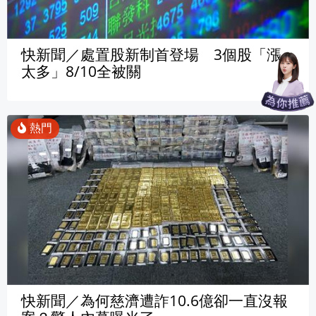
快新聞／處置股新制首登場 3個股「漲
太多」8/10全被關
快新聞／為何慈濟遭詐10.6億卻一直沒報