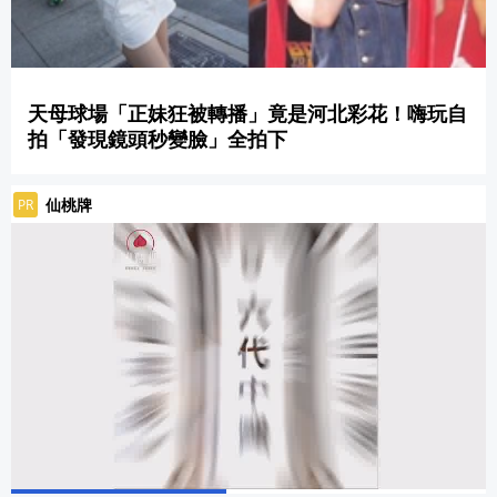
天母球場「正妹狂被轉播」竟是河北彩花！嗨玩自
拍「發現鏡頭秒變臉」全拍下
仙桃牌
PR