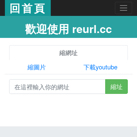
回首頁
歡迎使用 reurl.cc
縮網址
縮圖片
下載youtube
縮址