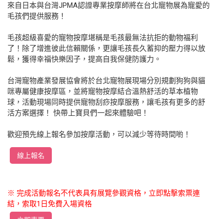
來自日本與台灣JPMA認證專業按摩師將在台北寵物展為寵愛的
毛孩們提供服務！
毛孩超級喜愛的寵物按摩堪稱是毛孩最無法抗拒的動物福利
了！除了增進彼此信賴關係，更讓毛孩長久蓄抑的壓力得以放
鬆，獲得幸福快樂因子，提高自我保健防護力。
台灣寵物產業發展協會將於台北寵物展現場分別規劃狗狗與貓
咪專屬健康按摩區，並將寵物按摩結合溫熱舒活的草本植物
球，活動現場同時提供寵物刮痧按摩服務，讓毛孩有更多的舒
活方案選擇！ 快帶上寶貝們一起來體驗吧！
歡迎預先線上報名參加按摩活動，可以減少等待時間喲！
線上報名
※ 完成活動報名不代表具有展覽參觀資格，立即點擊索票連
結，索取1日免費入場資格