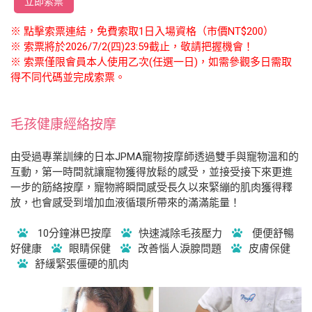
立即索票
※ 點擊索票連結，免費索取1日入場資格（市價NT$200）
※ 索票將於2026/7/2(四)23:59截止，敬請把握機會！
※ 索票僅限會員本人使用乙次(任選一日)，如需參觀多日需取
得不同代碼並完成索票。
毛孩健康經絡按摩
由受過專業訓練的日本JPMA寵物按摩師透過雙手與寵物溫和的
互動，第一時間就讓寵物獲得放鬆的感受，並接受接下來更進
一步的筋絡按摩，寵物將瞬間感受長久以來緊繃的肌肉獲得釋
放，也會感受到增加血液循環所帶來的滿滿能量！
10分鐘淋巴按摩
快速減除毛孩壓力
便便舒暢
好健康
眼睛保健
改善惱人淚腺問題
皮膚保健
舒緩緊張僵硬的肌肉