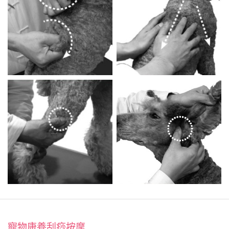
寵物康養刮痧按摩